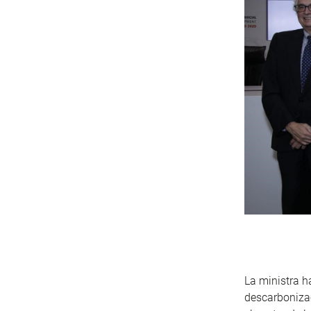
La ministra h
descarbonizac