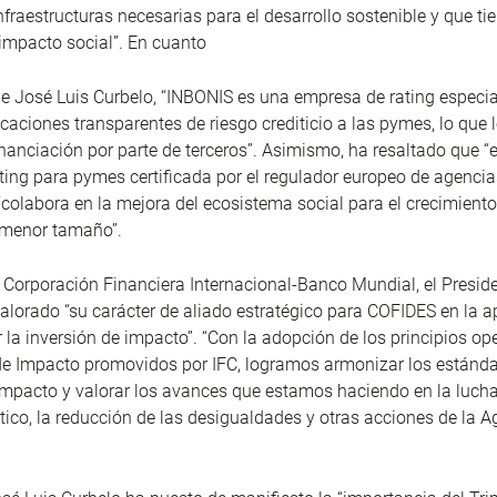
nfraestructuras necesarias para el desarrollo sostenible y que ti
impacto social”. En cuanto
e José Luis Curbelo, “INBONIS es una empresa de rating especi
icaciones transparentes de riesgo crediticio a las pymes, lo que le
inanciación por parte de terceros”. Asimismo, ha resaltado que “
ting para pymes certificada por el regulador europeo de agencias
colabora en la mejora del ecosistema social para el crecimiento
menor tamaño”.
 Corporación Financiera Internacional-Banco Mundial, el Presid
lorado “su carácter de aliado estratégico para COFIDES en la a
la inversión de impacto”. “Con la adopción de los principios op
de Impacto promovidos por IFC, logramos armonizar los estánda
mpacto y valorar los avances que estamos haciendo en la lucha
ico, la reducción de las desigualdades y otras acciones de la 