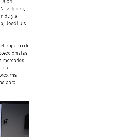
, Juan
 Navalpotro;
idt; y al
a, José Luis
 el impulso de
oteccionistas
ros mercados
 los
 próxima
das para