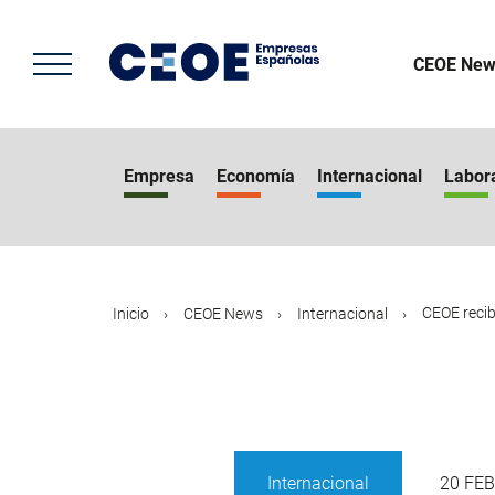
Pasar
al
contenido
CEOE New
principal
Empresa
Economía
Internacional
Labor
CEOE recib
Inicio
CEOE News
Internacional
Internacional
20 FEB