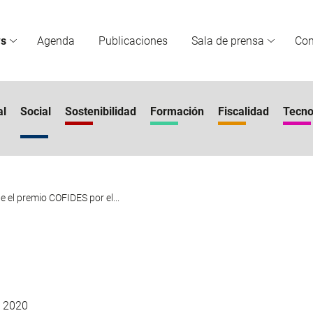
s
Agenda
Publicaciones
Sala de prensa
Co
al
Social
Sostenibilidad
Formación
Fiscalidad
Tecno
e el premio COFIDES por el...
 2020