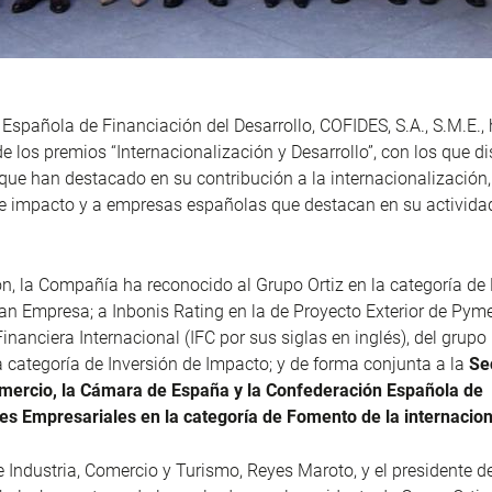
spañola de Financiación del Desarrollo, COFIDES, S.A., S.M.E.,
de los premios “Internacionalización y Desarrollo”, con los que d
 que han destacado en su contribución a la internacionalización, 
de impacto y a empresas españolas que destacan en su activida
ón, la Compañía ha reconocido al Grupo Ortiz en la categoría de
ran Empresa; a Inbonis Rating en la de Proyecto Exterior de Pyme
inanciera Internacional (IFC por sus siglas en inglés), del grup
a categoría de Inversión de Impacto; y de forma conjunta a la
Se
mercio, la Cámara de España y la Confederación Española de
es Empresariales en la categoría de Fomento de la internacion
e Industria, Comercio y Turismo, Reyes Maroto, y el presidente 