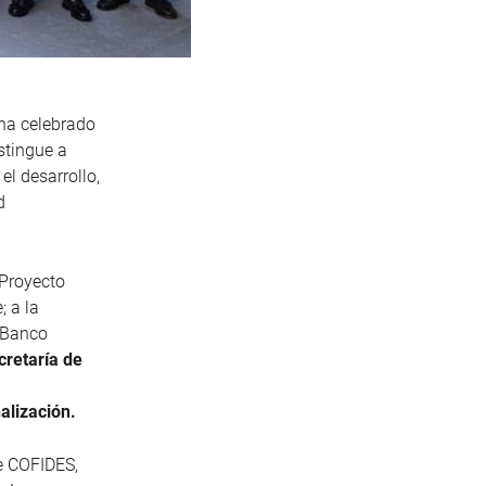
 ha celebrado
istingue a
el desarrollo,
d
 Proyecto
; a la
o Banco
cretaría de
alización.
de COFIDES,