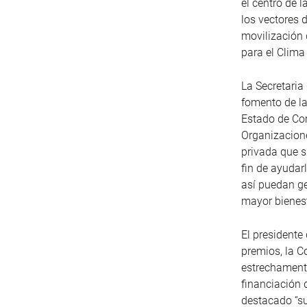
el centro de 
los vectores 
movilización 
para el Clima
La Secretaria
fomento de la
Estado de Co
Organizacione
privada que s
fin de ayudar
así puedan ge
mayor bienes
El presidente
premios, la C
estrechamente
financiación d
destacado “su