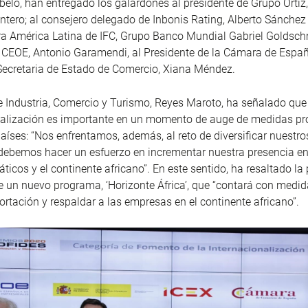
belo, han entregado los galardones al presidente de Grupo Ortiz
ntero; al consejero delegado de Inbonis Rating, Alberto Sánchez
ara América Latina de IFC, Grupo Banco Mundial Gabriel Goldschm
 CEOE, Antonio Garamendi, al Presidente de la Cámara de Españ
 Secretaria de Estado de Comercio, Xiana Méndez.
e Industria, Comercio y Turismo, Reyes Maroto, ha señalado que
nalización es importante en un momento de auge de medidas pr
aíses: “Nos enfrentamos, además, al reto de diversificar nuest
 debemos hacer un esfuerzo en incrementar nuestra presencia en
ticos y el continente africano”. En este sentido, ha resaltado la
 un nuevo programa, ‘Horizonte África’, que “contará con medi
ortación y respaldar a las empresas en el continente africano”.