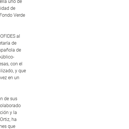
ella uno de
cidad de
 Fondo Verde
COFIDES al
etaría de
spañola de
úblico-
sas, con el
lizado, y que
 vez en un
ón de sus
colaborado
ción y la
Ortiz, ha
ones que