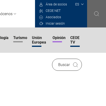
Select
Área de socios
your
CEOE NET
language
nócenos
Asociados
Iniciar sesión
logía
Turismo
Unión
Opinión
CEOE
Europea
TV
Buscar