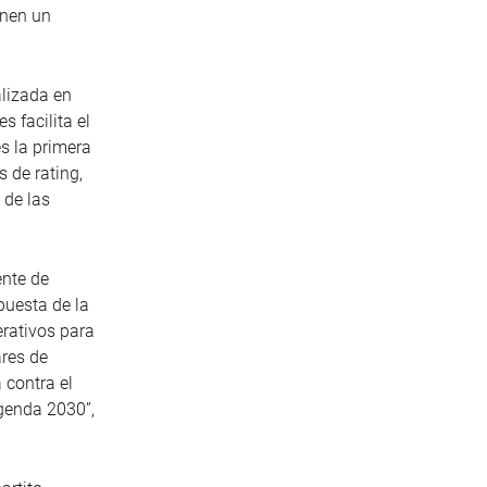
enen un
alizada en
s facilita el
es la primera
 de rating,
 de las
ente de
puesta de la
erativos para
res de
 contra el
Agenda 2030”,