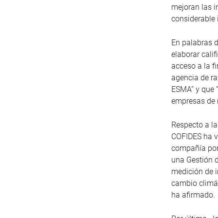
mejoran las i
considerable 
En palabras d
elaborar calif
acceso a la f
agencia de ra
ESMA” y que “
empresas de 
Respecto a la
COFIDES ha va
compañía por 
una Gestión 
medición de i
cambio climát
ha afirmado.