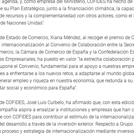
la agenda, y, como empresa del Ministerio, COFIDES ha hecho de 
de su Plan Estratégico, junto a la financiación climática, la capa
de recursos y la complementariedad con otros actores, como el
 de Naciones Unidas”.
 de Estado de Comercio, Xiana Méndez, al recoger el premio de 
 internacionalización al Convenio de Colaboración entre la Secr
mercio, la Cámara de Comercio de España y la Confederación E
s Empresariales, ha puesto en valor “la estrecha colaboración p
upone el Convenio, fundamental para el apoyo a nuestras empre
les a enfrentarse a los nuevos retos, a adaptarse al mundo globa
nerar empleo y riqueza en nuestra economía, que redunda a su
tar social y económico para España”.
 de COFIDES, José Luis Curbelo, ha afirmado que, con esta edici
ompañía aspira a ensalzar a instituciones y empresas que han 
 con COFIDES para contribuir al estímulo de la internacionaliza
el desarrollo a través de la inversión exterior. Respecto a Grupo 
 proceso y estrategia de internacionalización mediante inversi