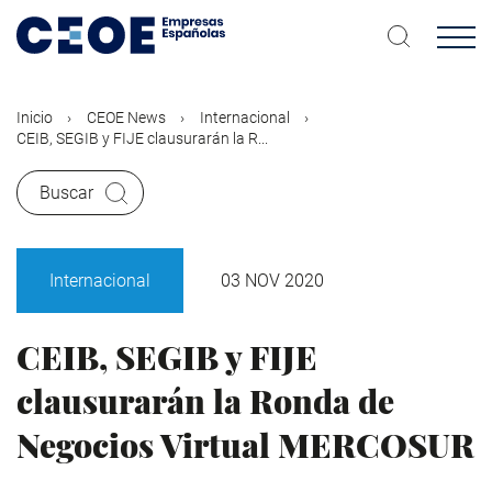
Pasar
al
contenido
principal
Inicio
CEOE News
Internacional
CEIB, SEGIB y FIJE clausurarán la R...
Buscar
Internacional
03 NOV 2020
CEIB, SEGIB y FIJE
clausurarán la Ronda de
Negocios Virtual MERCOSUR