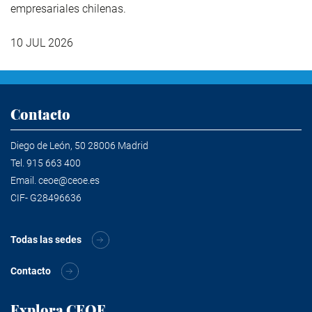
empresariales chilenas.
10 JUL 2026
Contacto
Diego de León, 50 28006 Madrid
Tel.
915 663 400
Email.
ceoe@ceoe.es
CIF- G28496636
Todas las sedes
Contacto
Explora CEOE