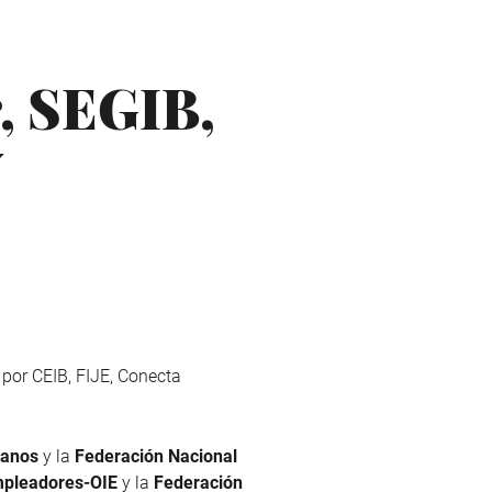
r, SEGIB,
V
 por
CEIB, FIJE, Conecta
canos
y la
Federación Nacional
mpleadores-OIE
y la
Federación