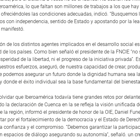
eroamérica, lo que faltan son millones de trabajos a los que hay
, ofreciéndoles las condiciones adecuadas, indicó. “Busquemos 
s con independencia, sentido de Estado y apostando por la lea
, manifestó.
ón de los distintos agentes implicados en el desarrollo social es
d de los países. Como bien señaló el presidente de la FNCIE “no
speridad de la libertad, ni el progreso de la iniciativa privada”. E
estros esfuerzos, aseguró, de nuestra capacidad de crear, produ
ue podemos asegurar un futuro donde la dignidad humana sea l
 y donde el éxito individual sea la base fundamental del bienesta
vidar que Iberoamérica todavía tiene grandes retos por delante
o la declaración de Cuenca en la se refleja la visión unificada d
e la región, informó el presidente de honor de la OIE, Daniel Fune
ar por el fortalecimiento de la democracia y el Estado de Derech
la confianza y el compromiso. “Debemos garantizar la participac
n espacios de diálogo asegurando su autonomía”, señaló. un cr