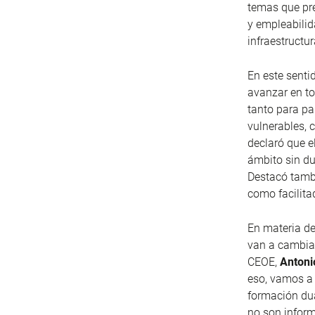
temas que pre
y empleabilida
infraestructu
En este senti
avanzar en tod
tanto para pa
vulnerables, 
declaró que e
ámbito sin du
Destacó tambié
como facilitad
En materia de
van a cambiar
CEOE,
Antoni
eso, vamos a 
formación dua
no son inform