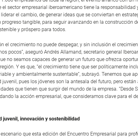
ue el sector empresarial iberoamericano tiene la responsabilidad 
liderar el cambio, de generar ideas que se conviertan en estrateg
n progreso tangible, para seguir avanzando en la construcción d
stenible y próspero para todos.
ón el crecimiento no puede despegar, y sin inclusión el crecimien
os pocos”, aseguró Andrés Allamand, secretario general Iberoa
ue no seamos capaces de generar un futuro que ofrezca oportu
región. Y es que, “el crecimiento tiene que ser políticamente incl
iable y ambientalmente sustentable”, subrayó. Tenemos que apo
 juvenil, pues los jóvenes son la antesala del futuro, pero están
nidades que tienen que surgir del mundo de la empresa. “Desde
ldando la acción empresarial, que consideramos clave para el des
 juvenil, innovación y sostenibilidad
escenario que esta edición del Encuentro Empresarial para prof