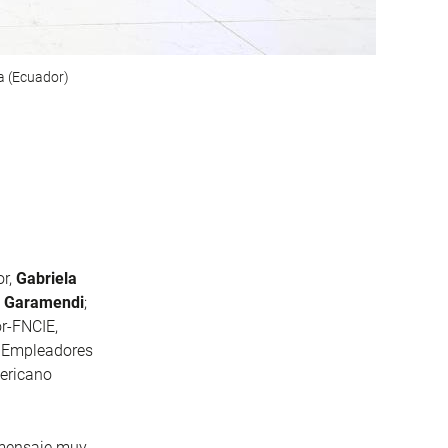
a (Ecuador)
or,
Gabriela
o Garamendi
;
r-FNCIE,
e Empleadores
mericano
 mensaje muy