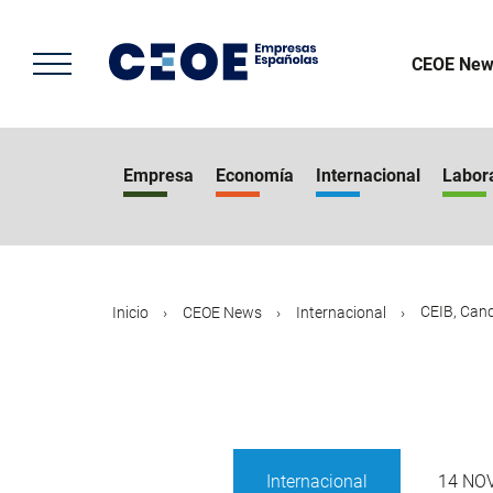
Pasar
al
contenido
CEOE New
principal
Empresa
Economía
Internacional
Labor
CEIB, Canci
Inicio
CEOE News
Internacional
Internacional
14 NO