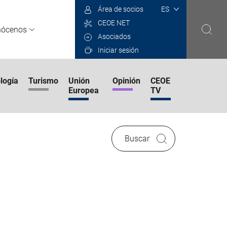
Select
Área de socios
your
CEOE NET
language
nócenos
Asociados
Iniciar sesión
logía
Turismo
Unión
Opinión
CEOE
Europea
TV
Buscar