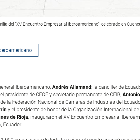
milia del "XV Encuentro Empresarial Iberoamericano", celebrado en Cuenc
Iberoamericano
 general Iberoamericano,
Andrés Allamand
; la canciller de Ecuad
; el presidente de CEOE y secretario permanente de CEIB,
Antoni
de la Federación Nacional de Cámaras de Industrias del Ecuado
rín
y el presidente de honor de la Organización Internacional d
unes de Rioja
, inauguraron el XV Encuentro Empresarial Iberoa
, Ecuador.
 1.000 empresarios de toda la región, el evento arrancó con un