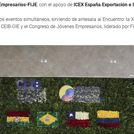
Empresarios-FIJE
, con el apoyo de
ICEX España Exportación e 
os eventos simultáneos, sirviendo de antesala al Encuentro: la 
CEIB-OIE y el Congreso de Jóvenes Empresarios, liderado por F