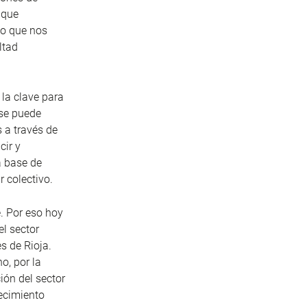
 que
lo que nos
ltad
 la clave para
 se puede
s a través de
cir y
a base de
r colectivo.
. Por eso hoy
el sector
s de Rioja.
o, por la
ión del sector
ecimiento