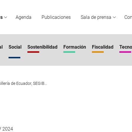
s
Agenda
Publicaciones
Sala de prensa
Co
al
Social
Sostenibilidad
Formación
Fiscalidad
Tecno
llería de Ecuador, SEGIB...
V 2024