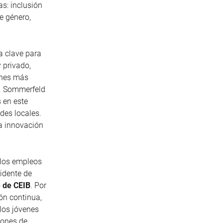
s: inclusión
de género,
a clave para
y privado,
iones más
r. Sommerfeld
 en este
des locales.
la innovación
 los empleos
idente de
 de CEIB
. Por
ón continua,
los jóvenes
lones de