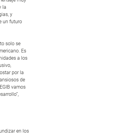
y la
ias, y
e un futuro
to solo se
mericano. Es
nidades a los
usivo,
star por la
 ansiosos de
 SEGIB vamos
arrollo”,
undizar en los