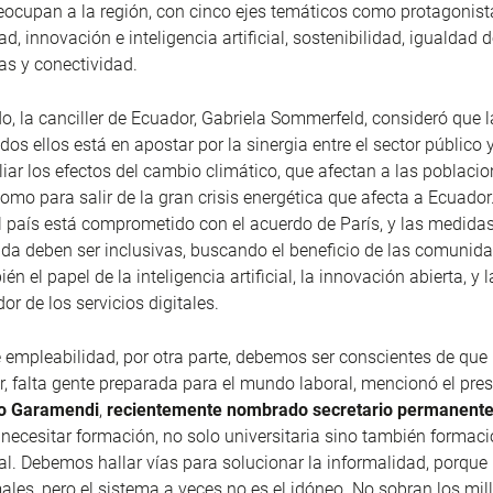
ocupan a la región, con cinco ejes temáticos como protagonista
d, innovación e inteligencia artificial, sostenibilidad, igualdad 
ras y conectividad.
do, la canciller de Ecuador, Gabriela Sommerfeld, consideró que l
os ellos está en apostar por la sinergia entre el sector público 
liar los efectos del cambio climático, que afectan a las poblac
como para salir de la gran crisis energética que afecta a Ecuado
l país está comprometido con el acuerdo de París, y las medidas
da deben ser inclusivas, buscando el beneficio de las comunida
n el papel de la inteligencia artificial, la innovación abierta, y 
or de los servicios digitales.
 empleabilidad, por otra parte, debemos ser conscientes de que
, falta gente preparada para el mundo laboral, mencionó el pres
o Garamendi
,
recientemente nombrado secretario permanente
necesitar formación, no solo universitaria sino también formaci
l. Debemos hallar vías para solucionar la informalidad, porque 
ales, pero el sistema a veces no es el idóneo. No sobran los mil