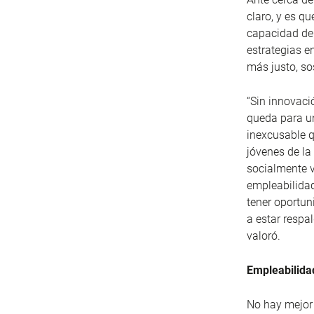
claro, y es q
capacidad de 
estrategias e
más justo, so
“Sin innovaci
queda para un
inexcusable q
jóvenes de la 
socialmente v
empleabilidad
tener oportu
a estar respa
valoró.
Empleabilidad
No hay mejor 