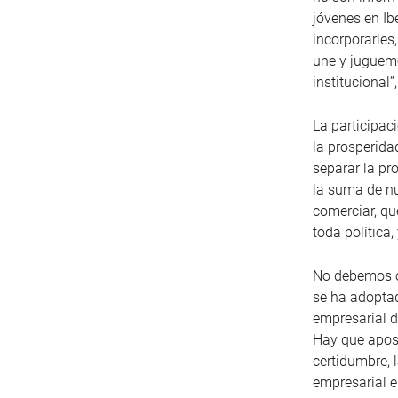
jóvenes en Ib
incorporarles
une y juguemo
institucional”
La participaci
la prosperida
separar la pro
la suma de nu
comerciar, q
toda política,
No debemos ol
se ha adoptad
empresarial d
Hay que apost
certidumbre, 
empresarial e