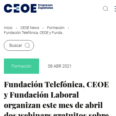
Pasar
al
contenido
principal
Inicio
CEOE News
Formación
Fundación Telefónica, CEOE y Funda...
Buscar
Formación
08 ABR 2021
Fundación Telefónica, CEOE
y Fundación Laboral
organizan este mes de abril
dos webinars gratuitos sobre