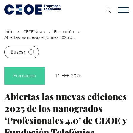
Pasar
al
contenido
principal
Inicio
CEOE News
Formación
Abiertas las nuevas ediciones 2025 d...
Buscar
Formación
11 FEB 2025
Abiertas las nuevas ediciones
2025 de los nanogrados
‘Profesionales 4.0’ de CEOE y
Fundación Telefónica