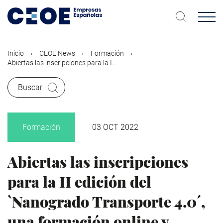
Pasar
al
contenido
principal
Inicio
CEOE News
Formación
Abiertas las inscripciones para la I...
Buscar
Formación
03 OCT 2022
Abiertas las inscripciones
para la II edición del
`Nanogrado Transporte 4.0´,
una formación online y