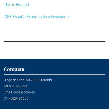
This is Finland
ICEX España Exportación e Inversiones
Contacto
Diego de León, 50 28006 Madrid
Tel.
915 663 400
Email.
ceoe@ceoe.es
CIF- G28496636