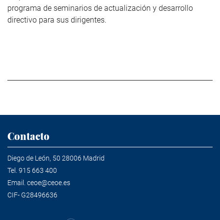
programa de seminarios de actualización y desarrollo
directivo para sus dirigentes.
Contacto
Diego de León, 50 28006 Madrid
Tel.
915 663 400
Email.
ceoe@ceoe.es
CIF- G28496636