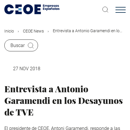
Pasar
al
contenido
principal
Entrevista a Antonio Garamendi en lo...
Inicio
CEOE News
Buscar
27 NOV 2018
Entrevista a Antonio
Garamendi en los Desayunos
de TVE
El presidente de CEOE, Antoni Garamendi, responde a las