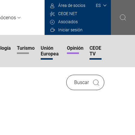
Select
Área de socios
your
CEOE NET
language
nócenos
Asociados
Iniciar sesión
logía
Turismo
Unión
Opinión
CEOE
Europea
TV
Buscar