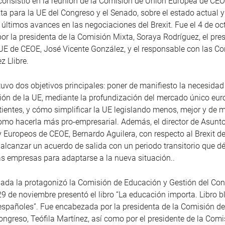
consistió en la reunión de la Comisión de Unión Europea de CEO
a para la UE del Congreso y el Senado, sobre el estado actual y
s últimos avances en las negociaciones del Brexit. Fue el 4 de oc
r la presidenta de la Comisión Mixta, Soraya Rodríguez, el pres
E de CEOE, José Vicente González, y el responsable con las Co
 Llibre.
tuvo dos objetivos principales: poner de manifiesto la necesida
ción de la UE, mediante la profundización del mercado único eu
rtientes, y cómo simplificar la UE legislando menos, mejor y de
como hacerla más pro-empresarial. Además, el director de Asunt
Europeos de CEOE, Bernardo Aguilera, con respecto al Brexit de
alcanzar un acuerdo de salida con un periodo transitorio que d
las empresas para adaptarse a la nueva situación..
nada la protagonizó la Comisión de Educación y Gestión del Co
 noviembre presentó el libro “La educación importa. Libro bl
spañoles”. Fue encabezada por la presidenta de la Comisión d
ongreso, Teófila Martínez, así como por el presidente de la Comi