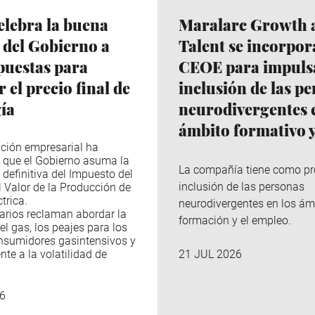
lebra la buena
Maralarc Growth 
 del Gobierno a
Talent se incorpor
puestas para
CEOE para impulsa
 el precio final de
inclusión de las p
gía
neurodivergentes e
ámbito formativo y
ción empresarial ha
 que el Gobierno asuma la
La compañía tiene como pr
 definitiva del Impuesto del
inclusión de las personas
l Valor de la Producción de
trica.
neurodivergentes en los ám
arios reclaman abordar la
formación y el empleo.
el gas, los peajes para los
nsumidores gasintensivos y
nte a la volatilidad de
21 JUL 2026
6