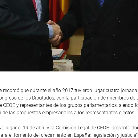
e recordó que durante el año 2017 tuvieron lugar cuatro jornada
ongreso de los Diputados, con la participación de miembros de d
 CEOE y representantes de los grupos parlamentarios, siendo f
de las propuestas empresariales a los representantes electos.
vo lugar el 19 de abril y la Comisión Legal de CEOE presentó 
ara el fomento del crecimiento en España: legislación y justicia”.