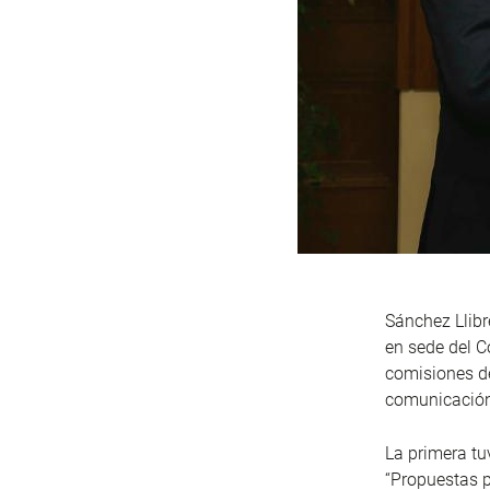
Sánchez Llibr
en sede del C
comisiones de
comunicación 
La primera tu
“Propuestas p