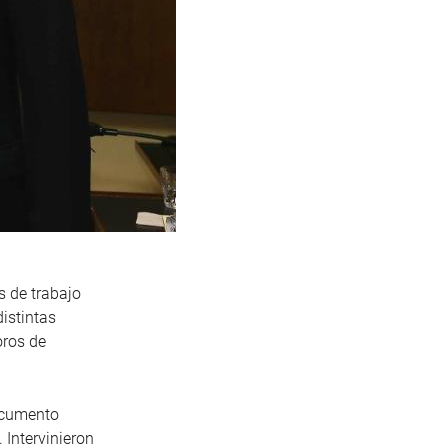
s de trabajo
istintas
oros de
documento
 Intervinieron