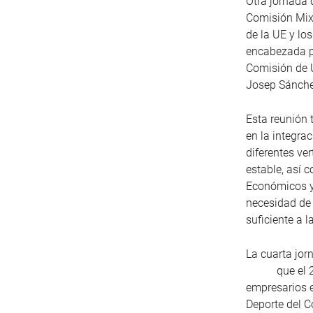
Otra jornada 
Comisión Mixt
de la UE y lo
encabezada po
Comisión de U
Josep Sánchez
Esta reunión 
en la integra
diferentes ve
estable, así 
Económicos y 
necesidad de 
suficiente a 
La cuarta jor
que el 29 de
empresarios e
Deporte del C