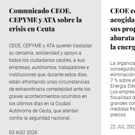
Comunicado CEOE,
CEOE ce
CEPYME y ATA sobre la
acogida
crisis en Ceuta
sus pro
abaratar
la ener
CEOE, CEPYME y ATA quieren trasladar
su cercanía, solidaridad y apoyo a
todos los ciudadanos ceutíes, a sus
La organiza
empresas, autónomos, trabajadores e
conseguido
instituciones que, durante estos días,
eliminación
7 % sobre e
están afrontando unas circunstancias
Energía Eléc
de extraordinaria complejidad ante los
Los empres
graves acontecimientos ocurridos en
fiscalidad d
grandes co
los últimos días en la Ciudad
medidas fre
Autónoma de Ceuta, que atentan
precios.
contra la seguridad nacional.
22 JUL 202
03 AGO 2026