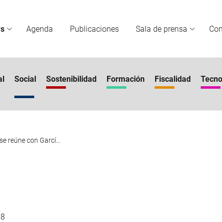
s
Agenda
Publicaciones
Sala de prensa
Co
al
Social
Sostenibilidad
Formación
Fiscalidad
Tecno
se reúne con Garcí...
18