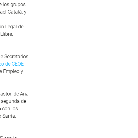
e los grupos
ael Catalá, y
ón Legal de
libre,
de Secretarios
nco de CEOE
de Empleo y
astor; de Ana
a segunda de
o con los
 Sarría,