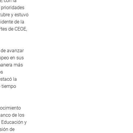
E con la
 prioridades
tubre y estuvo
idente de la
rtes de CEOE,
d de avanzar
ropeo en sus
 manera más
os
stacó la
é tiempo
nocimiento
anco de los
e Educación y
sión de