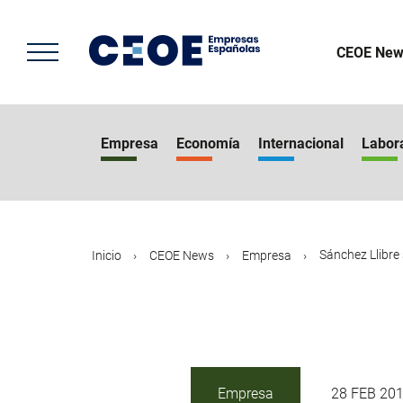
Pasar
al
contenido
CEOE New
principal
Empresa
Economía
Internacional
Labor
Sánchez Llibre 
Inicio
CEOE News
Empresa
Empresa
28 FEB 20