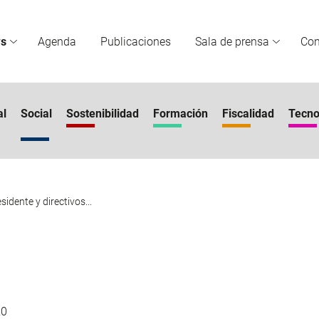
s
Agenda
Publicaciones
Sala de prensa
Co
al
Social
Sostenibilidad
Formación
Fiscalidad
Tecno
sidente y directivos...
20