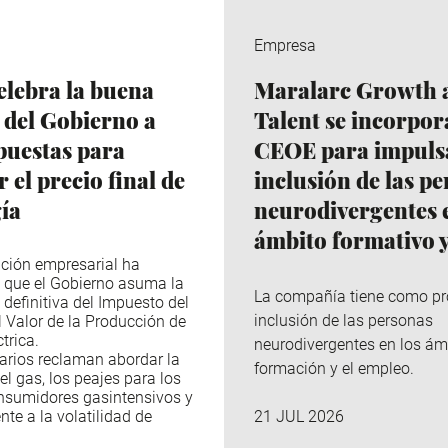
Empresa
lebra la buena
Maralarc Growth 
 del Gobierno a
Talent se incorpor
puestas para
CEOE para impulsa
 el precio final de
inclusión de las p
gía
neurodivergentes e
ámbito formativo y
ción empresarial ha
 que el Gobierno asuma la
La compañía tiene como pr
 definitiva del Impuesto del
inclusión de las personas
l Valor de la Producción de
trica.
neurodivergentes en los ám
arios reclaman abordar la
formación y el empleo.
el gas, los peajes para los
nsumidores gasintensivos y
nte a la volatilidad de
21 JUL 2026