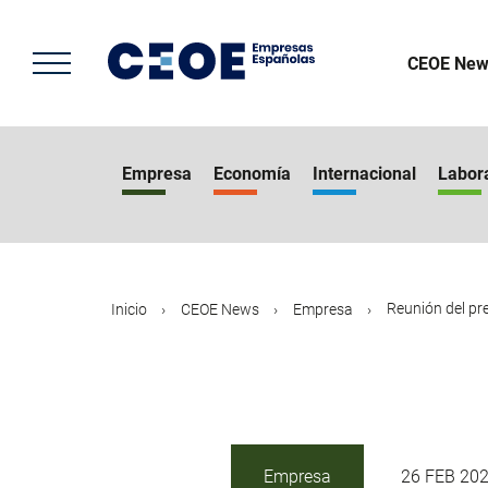
Pasar
al
contenido
CEOE New
principal
Empresa
Economía
Internacional
Labor
Reunión del pre
Inicio
CEOE News
Empresa
Empresa
26 FEB 20