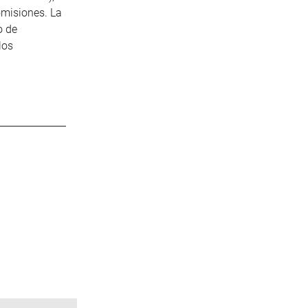
omisiones. La
o de
los