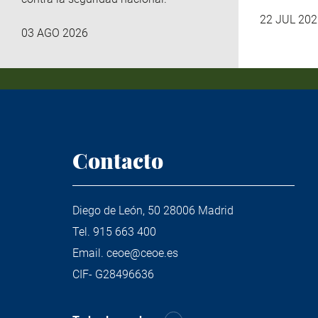
22 JUL 202
03 AGO 2026
Contacto
Diego de León, 50 28006 Madrid
Tel.
915 663 400
Email.
ceoe@ceoe.es
CIF- G28496636