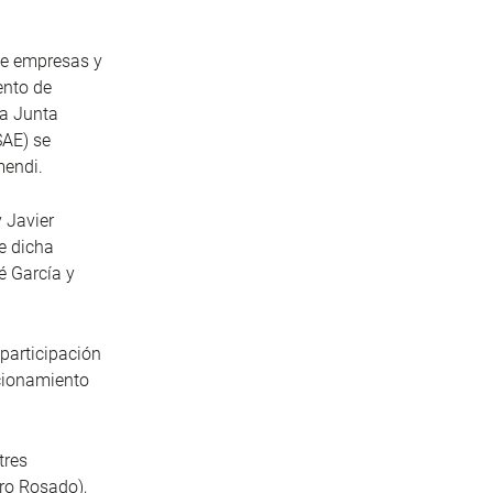
de empresas y
ento de
la Junta
SAE) se
mendi.
 Javier
e dicha
é García y
participación
icionamiento
tres
ro Rosado),