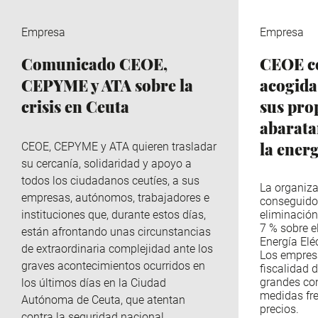
Empresa
Empresa
Comunicado CEOE,
CEOE ce
CEPYME y ATA sobre la
acogida
crisis en Ceuta
sus pro
abaratar
la ener
CEOE, CEPYME y ATA quieren trasladar
su cercanía, solidaridad y apoyo a
todos los ciudadanos ceutíes, a sus
La organiza
empresas, autónomos, trabajadores e
conseguido
instituciones que, durante estos días,
eliminación
7 % sobre e
están afrontando unas circunstancias
Energía Eléc
de extraordinaria complejidad ante los
Los empres
graves acontecimientos ocurridos en
fiscalidad d
grandes co
los últimos días en la Ciudad
medidas fre
Autónoma de Ceuta, que atentan
precios.
contra la seguridad nacional.