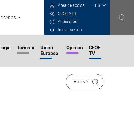
Select
Área de socios
your
CEOE NET
language
nócenos
Asociados
Iniciar sesión
logía
Turismo
Unión
Opinión
CEOE
Europea
TV
Buscar