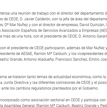
tensa una reunión de trabajo con el director del departamento 
s de CEOE, D. Javier Calderón, con la jefa de área del departam
s, Dª Mar Nuñez y con el director de empresas, David Quinzán, 
la Asociación Española de Servicios Avanzados a Empresas (AE
te más de una hora, con el presidente de CEOE, D. Antonio Gara
 con el presidente de CEOE participaron, además de Mar Nuñez y
presidente de AESAE, Ramón Mª Calduch, y los vicepresidentes d
eatriz Grande, Antonio Aladueña, Francisco Sanchez, Emilio Jos
sma se trataron tanto temas de actualidad económica, como la 
a Junta Directiva y las diferentes comisiones de CEOE y el pos
l ante los cambios regulatorios planteados por el Gobierno.
ncorporado como asociación sectorial en CEOE y participa con 
la Asamblea General (Ramón Mª Calduch, Beatriz Grande y Ped