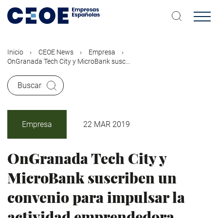
Pasar
al
contenido
principal
Inicio
CEOE News
Empresa
OnGranada Tech City y MicroBank susc...
Buscar
Empresa
22 MAR 2019
OnGranada Tech City y
MicroBank suscriben un
convenio para impulsar la
actividad emprendedora