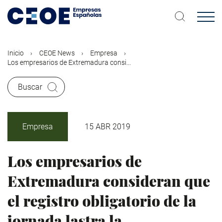
Pasar
al
contenido
principal
Inicio
CEOE News
Empresa
Los empresarios de Extremadura consi...
Buscar
Empresa
15 ABR 2019
Los empresarios de
Extremadura consideran que
el registro obligatorio de la
jornada lastra la