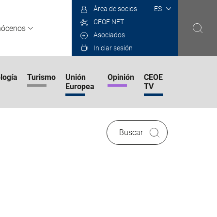
Select
Área de socios
your
CEOE NET
language
nócenos
Asociados
Iniciar sesión
logía
Turismo
Unión
Opinión
CEOE
Europea
TV
Buscar