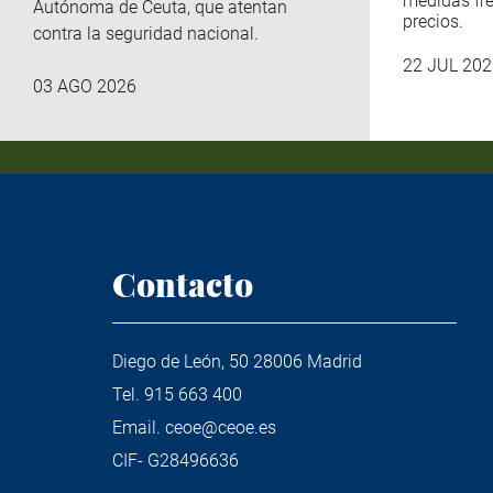
medidas fre
Autónoma de Ceuta, que atentan
precios.
contra la seguridad nacional.
22 JUL 202
03 AGO 2026
Contacto
Diego de León, 50 28006 Madrid
Tel.
915 663 400
Email.
ceoe@ceoe.es
CIF- G28496636