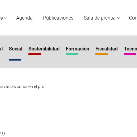
s
Agenda
Publicaciones
Sala de prensa
Co
al
Social
Sostenibilidad
Formación
Fiscalidad
Tecno
avarras conocen el pro...
19