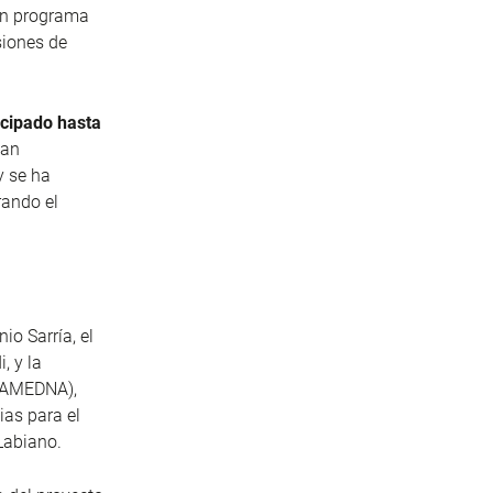
 un programa
siones de
icipado hasta
han
y se ha
rando el
io Sarría, el
, y la
 (AMEDNA),
ias para el
Labiano.