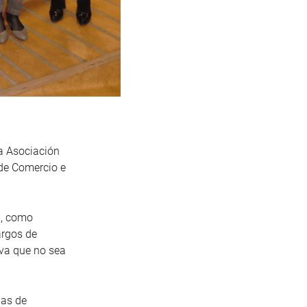
la Asociación
de Comercio e
l, como
argos de
iva que no sea
las de