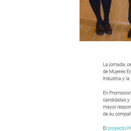
La jornada, c
de Mujeres E
Industria y l
En Promocion
candidatas y 
mayor respons
de su compañ
El
proyecto 