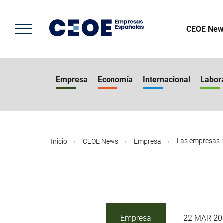
Pasar
al
contenido
CEOE New
principal
Empresa
Economía
Internacional
Labor
Las empresas n
Inicio
CEOE News
Empresa
Empresa
22 MAR 20