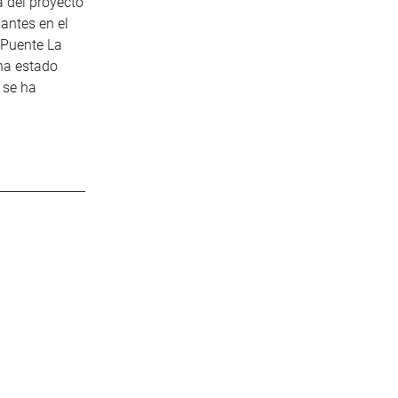
a del proyecto
antes en el
 Puente La
ha estado
 se ha