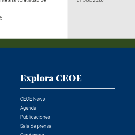
nte a la volatilidad de
21 JUL 2026
6
Explora CEOE
CEOE News
Agenda
Publicaciones
Sala de prensa