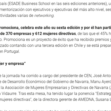
país (ESADE Business School en las seis ediciones anteriores),
 mentorización con ejecutivos y ejecutivas del más alto nivel, se
tividades varias de
networking
.
romociona, celebra este año su sexta edición y por él han part
 de 370 empresas y 612 mujeres directivas
, de las que el 45% 
 Promociona es un proyecto de éxito que ha recibido premios 
izado contando con una tercera edición en Chile y se está prepa
n Portugal.
er y empresa”
e la jornada ha corrido a cargo del presidente de CEN, José Anton
e de Desarrollo Económico del Gobierno de Navarra, Manu Ayerdi
 la Asociación de Mujeres Empresarias y Directivas de Navarra
a Vidaurre. Tras esta mesa, ha tenido lugar la ponencia “Estrateg
mujeres directivas”, de la directora gerente de AMEDNA, Susana 