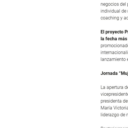
negocios del 
individual de
coaching y ac
El proyecto P
la fecha más
promocionado.
internacional
lanzamiento e
Jornada “Muj
La apertura d
vicepresident
presidenta de
María Victori
liderazgo de 