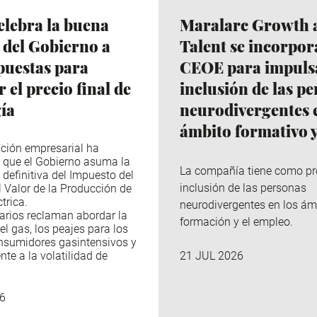
lebra la buena
Maralarc Growth 
 del Gobierno a
Talent se incorpor
puestas para
CEOE para impulsa
 el precio final de
inclusión de las p
gía
neurodivergentes e
ámbito formativo y
ción empresarial ha
 que el Gobierno asuma la
La compañía tiene como pr
 definitiva del Impuesto del
inclusión de las personas
l Valor de la Producción de
trica.
neurodivergentes en los ám
arios reclaman abordar la
formación y el empleo.
el gas, los peajes para los
nsumidores gasintensivos y
nte a la volatilidad de
21 JUL 2026
6