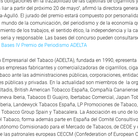
 obligaciones en la trazabilidad de las cajetillas de cigarrillos
 liar a partir del próximo 20 de mayo", afirmó la directora gener
-Agulló. El jurado del premio estará compuesto por personalid
l mundo de la comunicación, del periodismo y de la economía q
tamiento de los trabajos, el sentido ético, la independencia y la 
 seria y responsable. Las bases del concurso pueden consultarse
:
Bases IV Premio de Periodismo ADELTA
 Empresarial del Tabaco (ADELTA), fundada en 1990, epresenta 
s empresas fabricantes y comercializadoras de cigarrillos, ciga
abaco ante las administraciones públicas, corporaciones, entida
s públicas y privadas. En la actualidad son miembros de la or
Altadis, British American Tobacco España, Compañía Canariense
eneva Iberia, Tabacos El Guajiro, Ibertabac Comercial, Japan T
l Iberia, Landewyck Tabacos España, LP Promociones de Tabaco,
Tobacco Group Spain y Tabacalera. La Asociación es uno de lo
el Tabaco, forma además parte en España del Comité Consultivo
tónomo Comisionado para el Mercado de Tabacos, de CEOE y
e las patronales europeas CECCM (Confederation of European