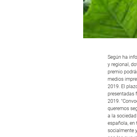
Según ha info
y regional, d
premio podrán
medios impres
2019. El plaz
presentadas f
2019. "Convoc
queremos segu
a la sociedad
española, en
socialmente y