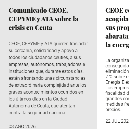
Comunicado CEOE,
CEOE ce
CEPYME y ATA sobre la
acogida
crisis en Ceuta
sus pro
abaratar
la ener
CEOE, CEPYME y ATA quieren trasladar
su cercanía, solidaridad y apoyo a
todos los ciudadanos ceutíes, a sus
La organiza
empresas, autónomos, trabajadores e
conseguido
instituciones que, durante estos días,
eliminación
7 % sobre e
están afrontando unas circunstancias
Energía Eléc
de extraordinaria complejidad ante los
Los empres
graves acontecimientos ocurridos en
fiscalidad d
grandes co
los últimos días en la Ciudad
medidas fre
Autónoma de Ceuta, que atentan
precios.
contra la seguridad nacional.
22 JUL 202
03 AGO 2026