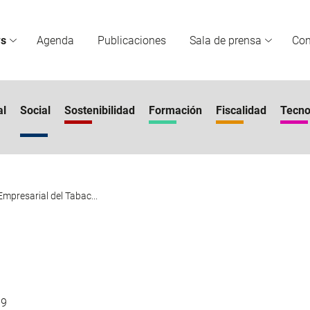
s
Agenda
Publicaciones
Sala de prensa
Co
al
Social
Sostenibilidad
Formación
Fiscalidad
Tecno
mpresarial del Tabac...
19