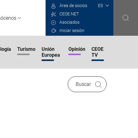
Select
Área de socios
your
CEOE NET
language
nócenos
Asociados
Iniciar sesión
logía
Turismo
Unión
Opinión
CEOE
Europea
TV
Buscar