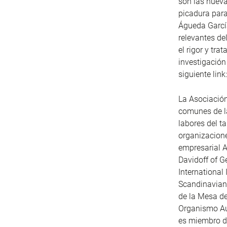
son las nuevas
picadura para
Águeda García
relevantes de
el rigor y tra
investigación
siguiente link
La Asociación
comunes de la
labores del t
organizacione
empresarial 
Davidoff of G
Internationa
Scandinavian 
de la Mesa d
Organismo Au
es miembro d