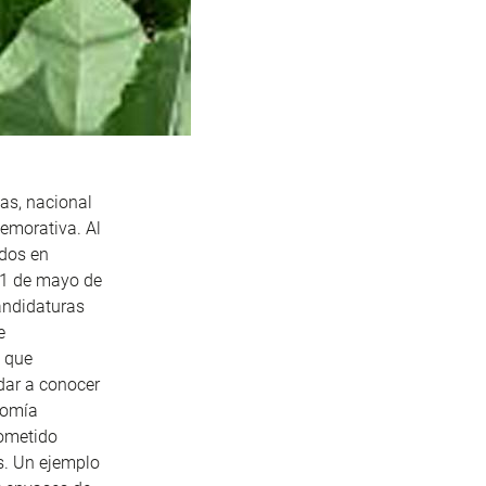
as, nacional
emorativa. Al
idos en
 31 de mayo de
candidaturas
e
l que
dar a conocer
nomía
rometido
s. Un ejemplo