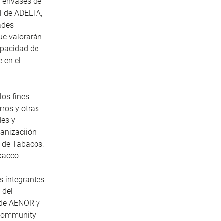
 y envases de
al de ADELTA,
ades
ue valorarán
capacidad de
 en el
los fines
rros y otras
des y
ganizaciión
 de Tabacos,
obacco
s integrantes
 del
 de AENOR y
 Community