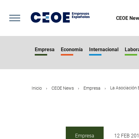
Pasar
al
contenido
CEOE New
principal
Empresa
Economía
Internacional
Labor
La Asociación E
Inicio
CEOE News
Empresa
Empresa
12 FEB 20