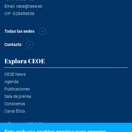
Email.
ceoe@ceoe.es
CIF- G28496636
Todas las sedes
Contacto
Explora CEOE
CEOE News
Agenda
Publicaciones
Sala de prensa
Conócenos
Canal Ético
Alertas CEOE
Esta web usa cookies propias para recoger