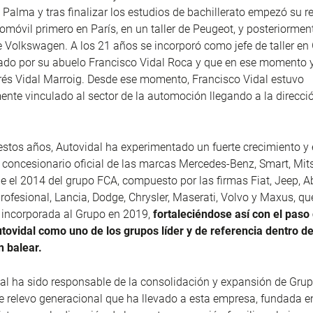
Palma y tras finalizar los estudios de bachillerato empezó su re
tomóvil primero en París, en un taller de Peugeot, y posteriormen
de Volkswagen. A los 21 años se incorporó como jefe de taller en 
ado por su abuelo Francisco Vidal Roca y que en ese momento 
és Vidal Marroig. Desde ese momento, Francisco Vidal estuvo
te vinculado al sector de la automoción llegando a la direcci
 estos años, Autovidal ha experimentado un fuerte crecimiento y 
 concesionario oficial de las marcas Mercedes-Benz, Smart, Mits
 el 2014 del grupo FCA, compuesto por las firmas Fiat, Jeep, Ab
rofesional, Lancia, Dodge, Chrysler, Maserati, Volvo y Maxus, qu
 incorporada al Grupo en 2019,
fortaleciéndose así con el paso 
tovidal como uno de los grupos líder y de referencia dentro d
n balear.
al ha sido responsable de la consolidación y expansión de Grup
e relevo generacional que ha llevado a esta empresa, fundada e