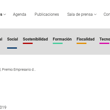
s
Agenda
Publicaciones
Sala de prensa
Co
al
Social
Sostenibilidad
Formación
Fiscalidad
Tecno
, Premio Empresario d...
019