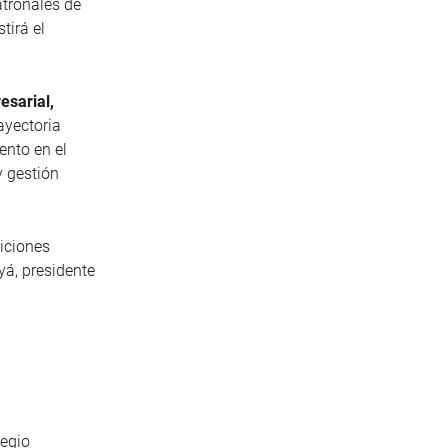
atronales de
tirá el
esarial,
ayectoria
ento en el
y gestión
diciones
yá, presidente
legio