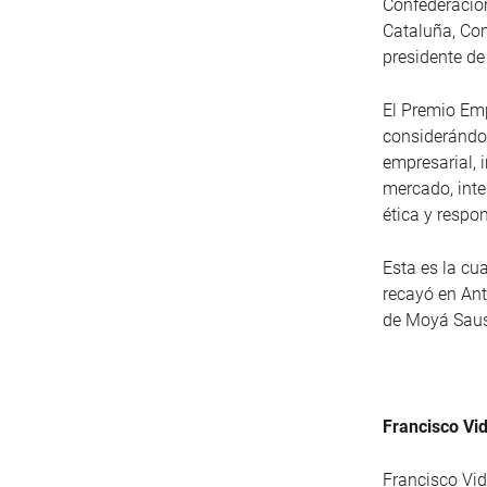
Confederación
Cataluña, Com
presidente d
El Premio Emp
considerándos
empresarial, 
mercado, inte
ética y respo
Esta es la cu
recayó en Ant
de Moyá Saus 
Francisco Vid
Francisco Vid