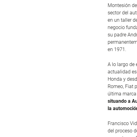
Montesión de 
sector del au
en un taller 
negocio fund
su padre Andr
permanentemen
en 1971.
A lo largo de
actualidad es
Honda y desde
Romeo, Fiat p
última marca
situando a Au
la automoció
Francisco Vid
del proceso d