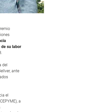
Premio
ciones
ncia
 de su labor
B.
a del
ellver, ante
cados
ia el
(CEPYME), a
a