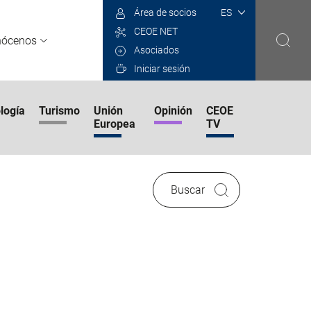
Select
Área de socios
your
CEOE NET
language
nócenos
Asociados
Iniciar sesión
logía
Turismo
Unión
Opinión
CEOE
Europea
TV
Buscar