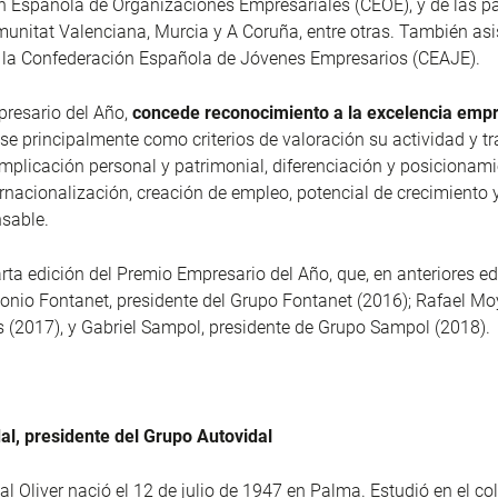
 Española de Organizaciones Empresariales (CEOE), y de las p
unitat Valenciana, Murcia y A Coruña, entre otras. También asis
e la Confederación Española de Jóvenes Empresarios (CEAJE).
resario del Año,
concede reconocimiento a la excelencia empr
e principalmente como criterios de valoración su actividad y tr
implicación personal y patrimonial, diferenciación y posicionami
rnacionalización, creación de empleo, potencial de crecimiento 
nsable.
arta edición del Premio Empresario del Año, que, en anteriores e
onio Fontanet, presidente del Grupo Fontanet (2016); Rafael Mo
(2017), y Gabriel Sampol, presidente de Grupo Sampol (2018).
al, presidente del Grupo Autovidal
al Oliver nació el 12 de julio de 1947 en Palma. Estudió en el co