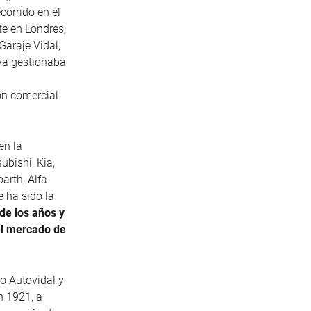
corrido en el
te en Londres,
Garaje Vidal,
ya gestionaba
ón comercial
en la
ubishi, Kia,
arth, Alfa
e ha sido la
de los años y
el mercado de
o Autovidal y
n 1921, a