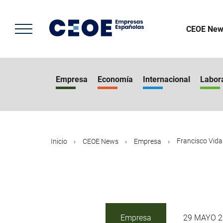
Pasar
al
contenido
CEOE New
principal
Empresa
Economía
Internacional
Labor
Francisco Vidal
Inicio
CEOE News
Empresa
Empresa
29 MAYO 2