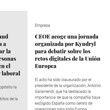
Empresa
and
CEOE acoge una jornada
a a
organizada por Kyndryl
r la
para debatir sobre los
ersonas
retos digitales de la Unión
n el
Europea
 laboral
El acto ha sido clausurado por el
presidente de la organización, Antonio
opósito la
Garamendi, que ha destacado la
importancia de que la compañía haya
bitos de la
escogido España como centro de
operaciones para toda Europa