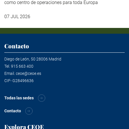
como centro de operaciones para toda Europa
07 JUL 2026
Contacto
Diego de León, 50 28006 Madrid
Tel.
915 663 400
Email.
ceoe@ceoe.es
CIF- G28496636
Todas las sedes
Contacto
Explora CEOE