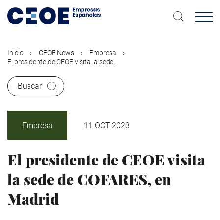
Pasar
al
contenido
principal
Inicio
CEOE News
Empresa
El presidente de CEOE visita la sede...
Buscar
Empresa
11 OCT 2023
El presidente de CEOE visita
la sede de COFARES, en
Madrid