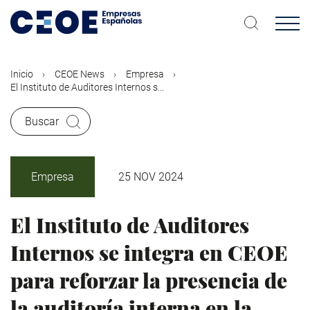
Pasar
al
contenido
principal
Inicio
CEOE News
Empresa
El Instituto de Auditores Internos s...
Buscar
Empresa
25 NOV 2024
El Instituto de Auditores
Internos se integra en CEOE
para reforzar la presencia de
la auditoría interna en la