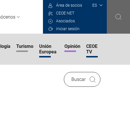
Select
Área de socios
your
CEOE NET
language
nócenos
Asociados
Iniciar sesión
logía
Turismo
Unión
Opinión
CEOE
Europea
TV
Buscar