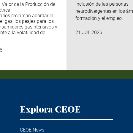
inclusión de las personas
l Valor de la Producción de
trica.
neurodivergentes en los ám
arios reclaman abordar la
formación y el empleo.
el gas, los peajes para los
nsumidores gasintensivos y
nte a la volatilidad de
21 JUL 2026
6
Explora CEOE
CEOE News