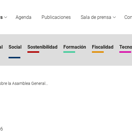
s
Agenda
Publicaciones
Sala de prensa
Co
al
Social
Sostenibilidad
Formación
Fiscalidad
Tecno
re la Asamblea General...
26