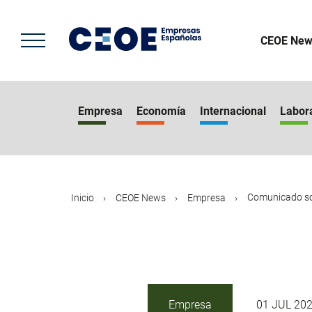
Pasar
al
contenido
CEOE New
principal
Empresa
Economía
Internacional
Labor
Comunicado sob
Inicio
CEOE News
Empresa
Empresa
01 JUL 20