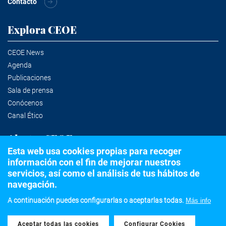
Contacto
Explora CEOE
CEOE News
Agenda
Publicaciones
Sala de prensa
Conócenos
Canal Ético
Alertas CEOE
Esta web usa cookies propias para recoger
información con el fin de mejorar nuestros
Suscríbete a la newsletter
servicios, así como el análisis de tus hábitos de
navegación.
A continuación puedes configurarlas o aceptarlas todas.
Más info
©2020 Confederación Española de Organizaciones Empresariales
Aceptar todas las cookies
Withdraw consent