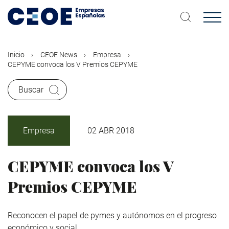
Pasar
al
contenido
principal
Inicio
CEOE News
Empresa
CEPYME convoca los V Premios CEPYME
Buscar
Empresa
02 ABR 2018
CEPYME convoca los V
Premios CEPYME
Reconocen el papel de pymes y autónomos en el progreso
económico y social