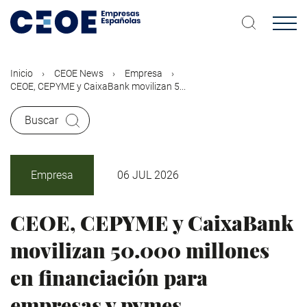
Pasar
al
contenido
principal
Inicio
CEOE News
Empresa
CEOE, CEPYME y CaixaBank movilizan 5...
Buscar
Empresa
06 JUL 2026
CEOE, CEPYME y CaixaBank
movilizan 50.000 millones
en financiación para
empresas y pymes