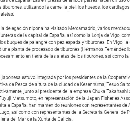
adas de España. Las empresas de ambos países hacen un uso c
s tiburones, utilizando la carne, la piel, los huesos, los cartílagos,
 aletas.
 la delegación nipona ha visitado Mercamadrid, varios mercado
unteras de la capital de España, así como la Lonja de Vigo, co
os buques de palangre con pez espada y tiburones. En Vigo, la
ó una planta de procesado de tiburones (Hermanos Fernández I
ocesamiento en tierra de las aletas de los tiburones, así como la
 japonesa estuvo integrada por los presidentes de la Cooperati
tiva de Pesca de altura de la ciudad de Kesennuma, Tesuo Saito 
ctivamente, junto al presidente de la empresa Chuka Takahashi 
Fuyuji Matsumoto, en representación de la Japan Fisheries Asso
sita a España, han mantenido reuniones con representantes de 
ugo, así como con representantes de la Secretaría General de
leria del Mar de la Xunta de Galicia.