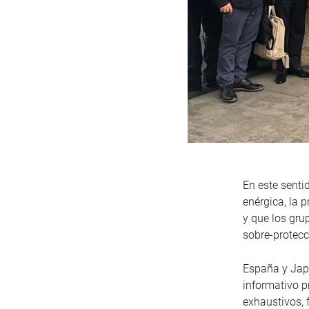
En este sent
enérgica, la p
y que los gru
sobre-protecc
España y Japó
informativo p
exhaustivos, 