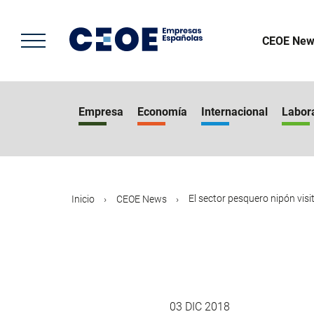
Pasar
al
contenido
CEOE New
principal
Empresa
Economía
Internacional
Labor
El sector pesquero nipón visit
Inicio
CEOE News
03 DIC 2018