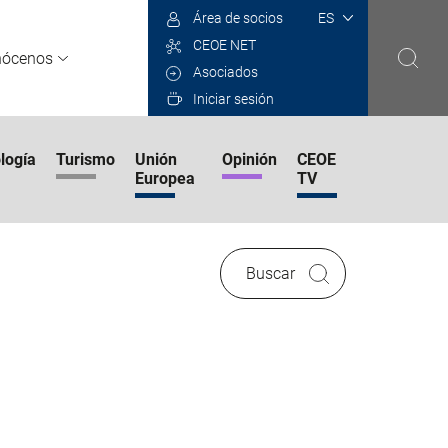
Select
Área de socios
your
CEOE NET
language
nócenos
Asociados
Iniciar sesión
logía
Turismo
Unión
Opinión
CEOE
Europea
TV
Buscar