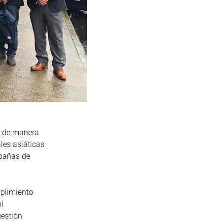
y de manera
ales asiáticas
mpañas de
mplimiento
ol
gestión