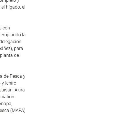
ompleto y
 el hígado, el
s con
ntemplando la
 delegación
báñez), para
 planta de
va de Pesca y
y Ichiro
suisan, Akira
ciation.
Anapa,
 Pesca (MAPA)