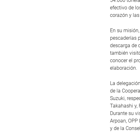
54.000 tonel
efectivo de lo
corazón y las
En su misión,
pescaderías p
descarga de d
también visit
conocer el pr
elaboración.
La delegación
de la Coopera
Suzuki, respe
Takahashi y, 
Durante su vi
Arpoan, OPP L
y de la Consel