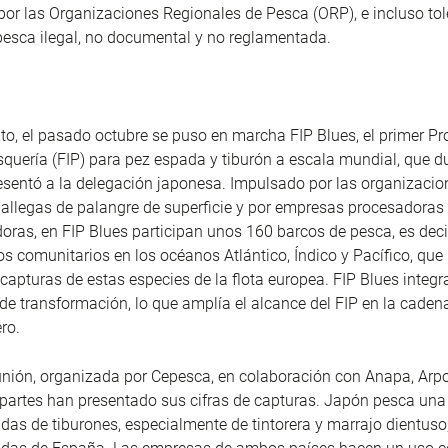
por las Organizaciones Regionales de Pesca (ORP), e incluso to
pesca ilegal, no documental y no reglamentada.
to, el pasado octubre se puso en marcha FIP Blues, el primer Pr
quería (FIP) para pez espada y tiburón a escala mundial, que du
esentó a la delegación japonesa. Impulsado por las organizacio
allegas de palangre de superficie y por empresas procesadoras
oras, en FIP Blues participan unos 160 barcos de pesca, es deci
os comunitarios en los océanos Atlántico, Índico y Pacífico, que
 capturas de estas especies de la flota europea. FIP Blues integ
e transformación, lo que amplía el alcance del FIP en la cadena
ro.
unión, organizada por Cepesca, en colaboración con Anapa, Ar
partes han presentado sus cifras de capturas. Japón pesca una
das de tiburones, especialmente de tintorera y marrajo dientuso,