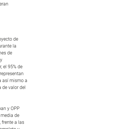
leran
oyecto de
rante la
nes de
 y
r, el 95% de
 representan
ra así mismo a
 de valor del
poan y OPP
 media de
 frente a las