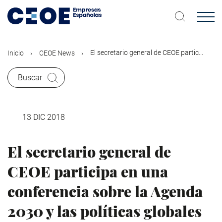
Pasar
al
contenido
principal
El secretario general de CEOE partic...
Inicio
CEOE News
Buscar
13 DIC 2018
El secretario general de
CEOE participa en una
conferencia sobre la Agenda
2030 y las políticas globales