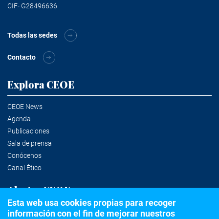
CIF- G28496636
Todas las sedes
Contacto
Explora CEOE
CEOE News
Agenda
Publicaciones
Sala de prensa
Conócenos
Canal Ético
Alertas CEOE
Esta web usa cookies propias para recoger
información con el fin de mejorar nuestros
Suscríbete a la newsletter