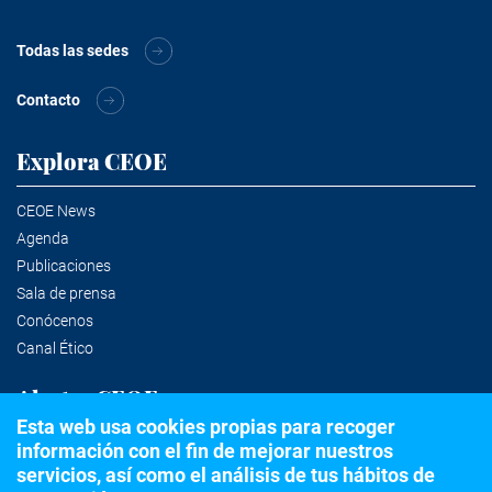
Todas las sedes
Contacto
Explora CEOE
CEOE News
Agenda
Publicaciones
Sala de prensa
Conócenos
Canal Ético
Alertas CEOE
Esta web usa cookies propias para recoger
información con el fin de mejorar nuestros
Suscríbete a la newsletter
servicios, así como el análisis de tus hábitos de