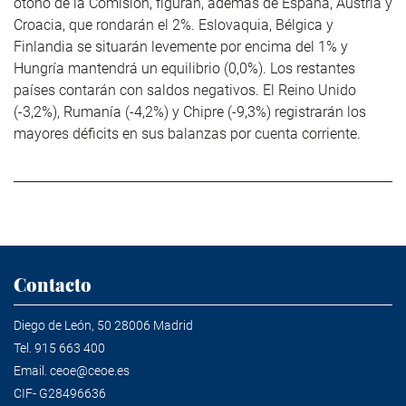
otoño de la Comisión, figuran, además de España, Austria y
Croacia, que rondarán el 2%. Eslovaquia, Bélgica y
Finlandia se situarán levemente por encima del 1% y
Hungría mantendrá un equilibrio (0,0%). Los restantes
países contarán con saldos negativos. El Reino Unido
(-3,2%), Rumanía (-4,2%) y Chipre (-9,3%) registrarán los
mayores déficits en sus balanzas por cuenta corriente.
Contacto
Diego de León, 50 28006 Madrid
Tel.
915 663 400
Email.
ceoe@ceoe.es
CIF- G28496636