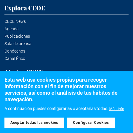
Explora CEOE
CEOE News
Agenda
Publicaciones
Sala de prensa
Conócenos
Canal Ético
Alertas CEOE
Esta web usa cookies propias para recoger
información con el fin de mejorar nuestros
Suscríbete a la newsletter
servicios, así como el análisis de tus hábitos de
navegación.
A continuación puedes configurarlas o aceptarlas todas.
Más info
©2020 Confederación Española de Organizaciones Empresariales
Aceptar todas las cookies
Withdraw consent
Aviso legal
Política de privacidad y Cookies