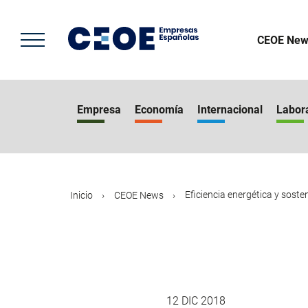
Pasar
al
contenido
CEOE New
principal
Empresa
Economía
Internacional
Labor
Eficiencia energética y sostenib
Inicio
CEOE News
12 DIC 2018