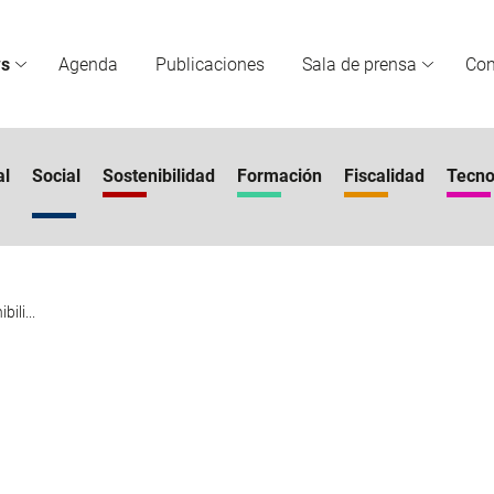
s
Agenda
Publicaciones
Sala de prensa
Co
al
Social
Sostenibilidad
Formación
Fiscalidad
Tecno
ili...