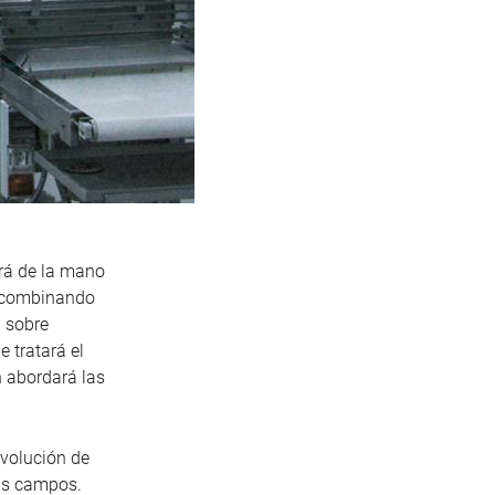
ará de la mano
o combinando
 sobre
 tratará el
n abordará las
evolución de
sus campos.