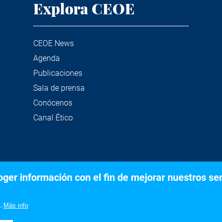
Explora CEOE
CEOE News
Agenda
Publicaciones
Sala de prensa
Conócenos
Canal Ético
er información con el fin de mejorar nuestros serv
©2020 Confederación Española de Organizaciones Empresariale
Aviso legal
Política de privacidad y Cookies
.
Más info