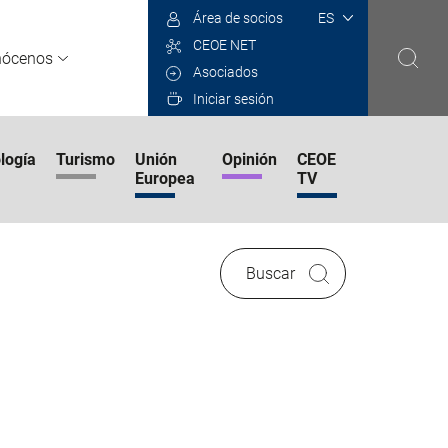
Select
Área de socios
your
CEOE NET
language
nócenos
Asociados
Iniciar sesión
logía
Turismo
Unión
Opinión
CEOE
Europea
TV
Buscar