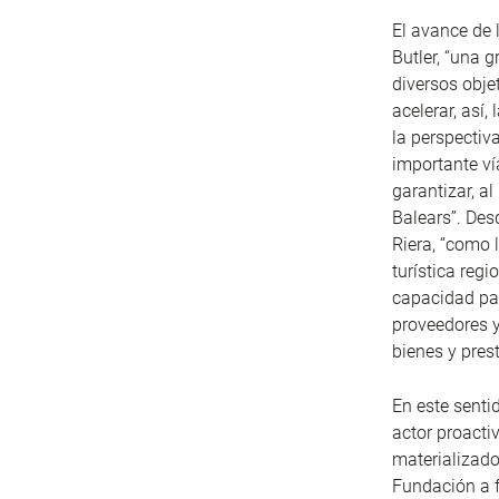
El avance de 
Butler, “una 
diversos obje
acelerar, así
la perspectiva
importante ví
garantizar, a
Balears”. Des
Riera, “como 
turística reg
capacidad par
proveedores y
bienes y pres
En este senti
actor proacti
materializado
Fundación a f