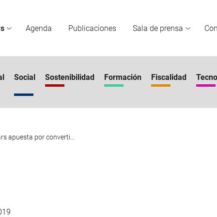
s
Agenda
Publicaciones
Sala de prensa
Co
al
Social
Sostenibilidad
Formación
Fiscalidad
Tecno
rs apuesta por converti...
019