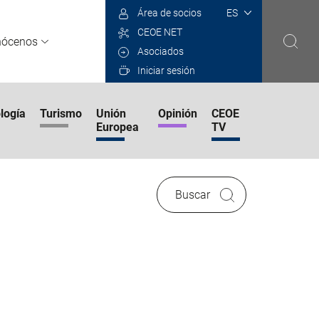
Select
Área de socios
your
CEOE NET
language
nócenos
Asociados
Iniciar sesión
logía
Turismo
Unión
Opinión
CEOE
Europea
TV
Buscar