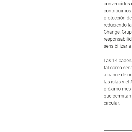
convencidos d
contribuimos 
protección d
reduciendo l
Change, Grupo
responsabilid
sensibilizar a
Las 14 cadena
tal como seña
alcance de un
las islas y el
próximo mes 
que permitan 
circular.