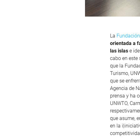
La
Fundación
orientada a f
las islas
e ide
cabo en este 
que la Fundac
Turismo, UNWT
que se enfren
Agencia de N
prensa y ha c
UNWTO, Carmen
respectivamen
que asume, en
en la i|inicia
competitivida