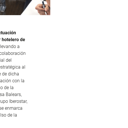
ctuación
r hotelero de
llevando a
 colaboración
al del
stratégica al
e de dicha
ación con la
o de la
sa Balears,
upo Iberostar,
e se enmarca
lso de la