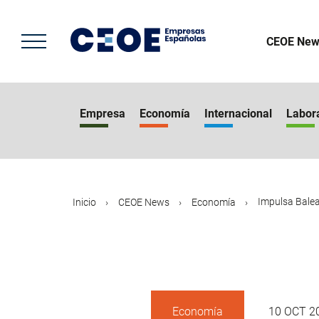
Pasar
al
contenido
CEOE New
principal
Empresa
Economía
Internacional
Labor
Impulsa Balea
Inicio
CEOE News
Economía
Economía
10 OCT 2