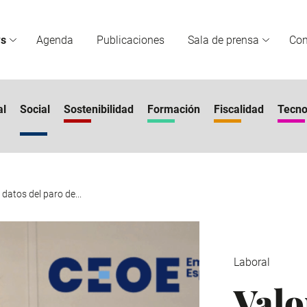
s
Agenda
Publicaciones
Sala de prensa
Co
al
Social
Sostenibilidad
Formación
Fiscalidad
Tecno
 datos del paro de...
Laboral
Valo