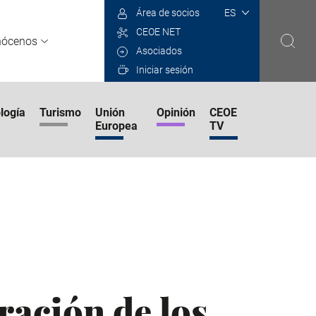
Select
Área de socios
your
CEOE NET
language
nócenos
Asociados
Iniciar sesión
logía
Turismo
Unión
Opinión
CEOE
Europea
TV
ración de los