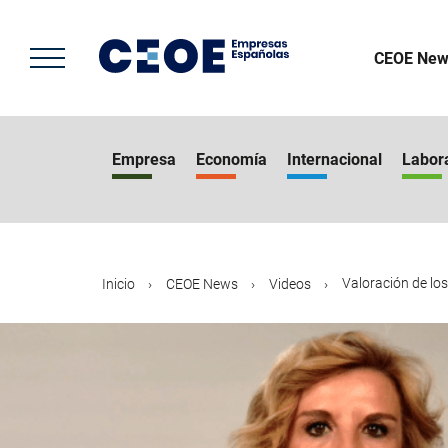
Pasar
al
contenido
CEOE New
principal
Empresa
Economía
Internacional
Labor
Valoración de los
Inicio
CEOE News
Videos