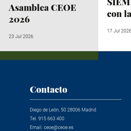
SIEM
Asamblea CEOE
con l
2026
17 Jul 202
23 Jul 2026
Contacto
Diego de León, 50 28006 Madrid
Tel.
915 663 400
Email.
ceoe@ceoe.es