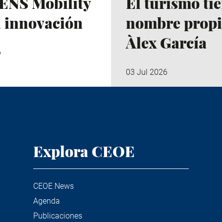
ENS Mobility
El turismo ti
a innovación
nombre propi
Àlex García
6
03 Jul 2026
Explora CEOE
CEOE News
Agenda
Publicaciones