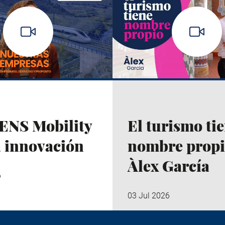
ENS Mobility
El turismo ti
a innovación
nombre propi
Àlex García
6
03 Jul 2026