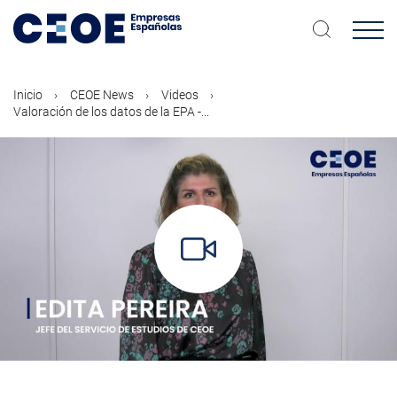
Pasar
al
contenido
principal
Inicio
CEOE News
Videos
Valoración de los datos de la EPA -...