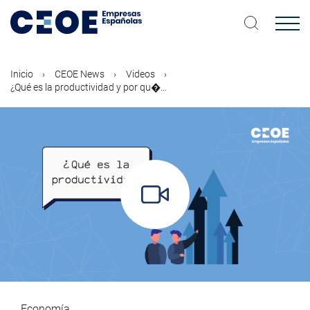
Pasar
al
contenido
principal
Inicio
CEOE News
Videos
¿Qué es la productividad y por qu�...
Economía