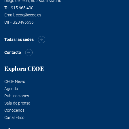
Diego de León, 50 28006 Madrid
Tel.
915 663 400
Email.
ceoe@ceoe.es
CIF- G28496636
Todas las sedes
Contacto
Explora CEOE
CEOE News
Agenda
Publicaciones
Sala de prensa
Conócenos
Canal Ético