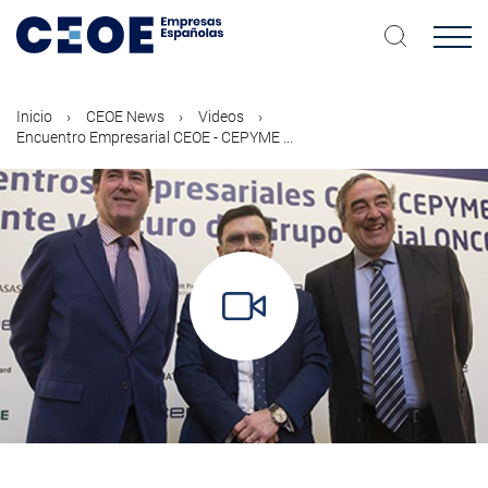
Pasar
al
contenido
principal
Inicio
CEOE News
Videos
Encuentro Empresarial CEOE - CEPYME ...