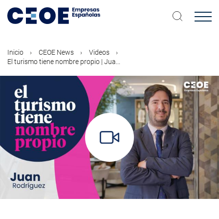
Pasar
al
contenido
principal
Inicio
CEOE News
Videos
El turismo tiene nombre propio | Jua...