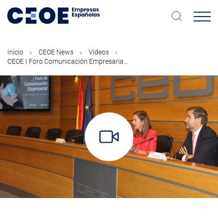
Pasar
al
contenido
principal
Inicio
CEOE News
Videos
CEOE I Foro Comunicación Empresaria...