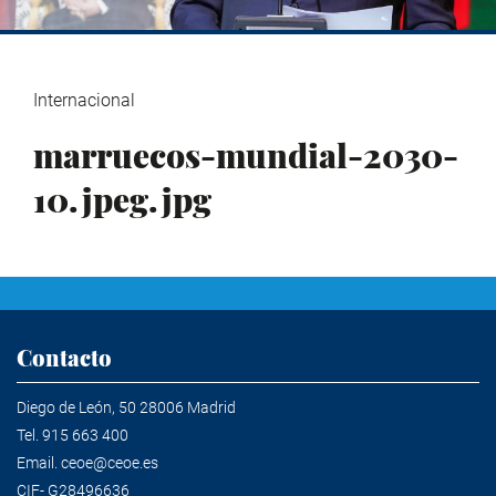
Internacional
marruecos-mundial-2030-
10.jpeg.jpg
Contacto
Diego de León, 50 28006 Madrid
Tel.
915 663 400
Email.
ceoe@ceoe.es
CIF- G28496636