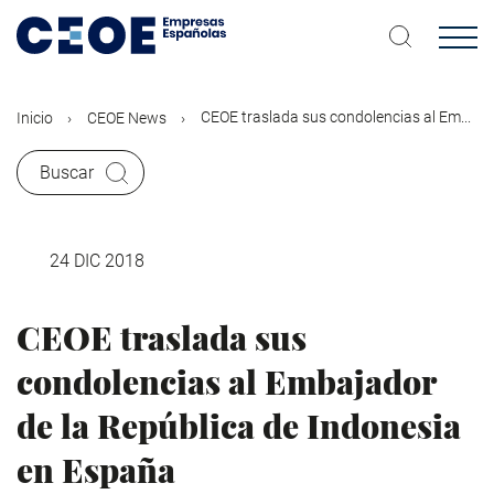
Pasar
al
contenido
principal
CEOE traslada sus condolencias al Em...
Inicio
CEOE News
Buscar
24 DIC 2018
CEOE traslada sus
condolencias al Embajador
de la República de Indonesia
en España