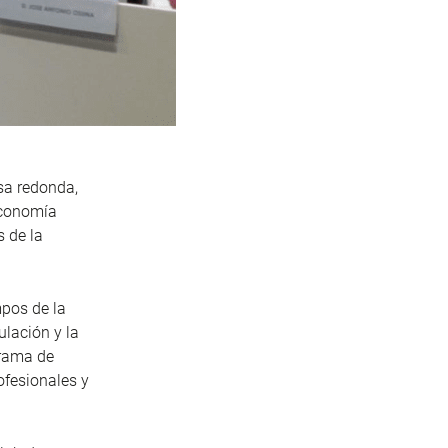
sa redonda,
 economía
s de la
mpos de la
ulación y la
grama de
ofesionales y