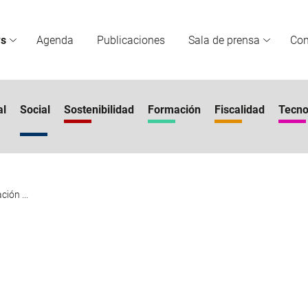
s
Agenda
Publicaciones
Sala de prensa
Co
al
Social
Sostenibilidad
Formación
Fiscalidad
Tecno
ión ...