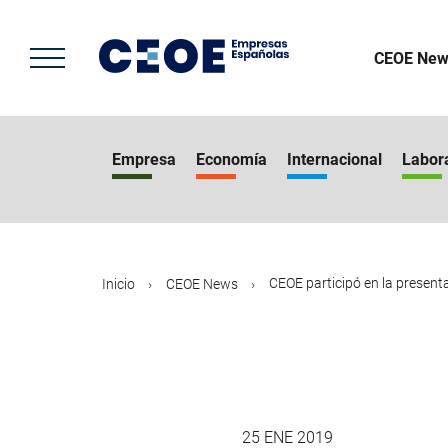
Pasar
al
contenido
CEOE New
principal
Empresa
Economía
Internacional
Labor
CEOE participó en la presentac
Inicio
CEOE News
25 ENE 2019