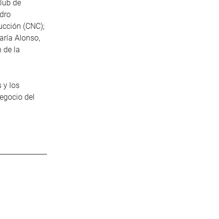
lub de
edro
ucción (CNC);
aría Alonso,
 de la
 y los
egocio del