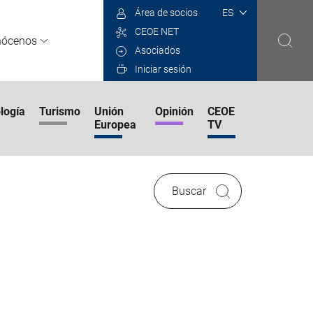
Select
Área de socios
your
CEOE NET
language
nócenos
Asociados
Iniciar sesión
logía
Turismo
Unión
Opinión
CEOE
Europea
TV
Buscar