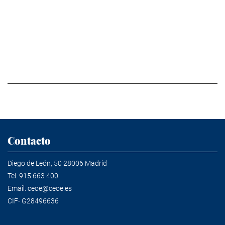
Contacto
Diego de León, 50 28006 Madrid
Tel.
915 663 400
Email.
ceoe@ceoe.es
CIF- G28496636