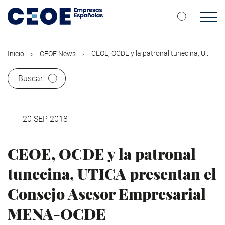
Pasar
al
contenido
principal
CEOE, OCDE y la patronal tunecina, U...
Inicio
CEOE News
Buscar
20 SEP 2018
CEOE, OCDE y la patronal
tunecina, UTICA presentan el
Consejo Asesor Empresarial
MENA-OCDE