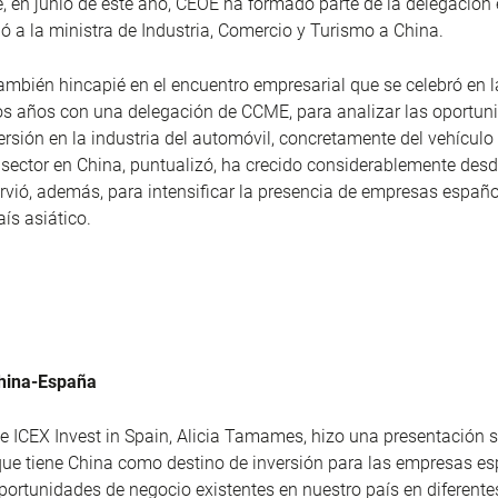
, en junio de este año, CEOE ha formado parte de la delegación
a la ministra de Industria, Comercio y Turismo a China.
ambién hincapié en el encuentro empresarial que se celebró en l
s años con una delegación de CCME, para analizar las oportun
ersión en la industria del automóvil, concretamente del vehículo 
 sector en China, puntualizó, ha crecido considerablemente desd
irvió, además, para intensificar la presencia de empresas españo
aís asiático.
hina-España
de ICEX Invest in Spain, Alicia Tamames, hizo una presentación s
ue tiene China como destino de inversión para las empresas es
portunidades de negocio existentes en nuestro país en diferente