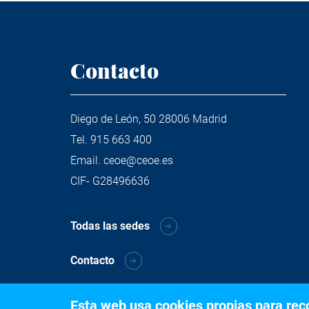
Contacto
Diego de León, 50 28006 Madrid
Tel.
915 663 400
Email.
ceoe@ceoe.es
CIF- G28496636
Todas las sedes
Contacto
Esta web usa cookies propias para recog