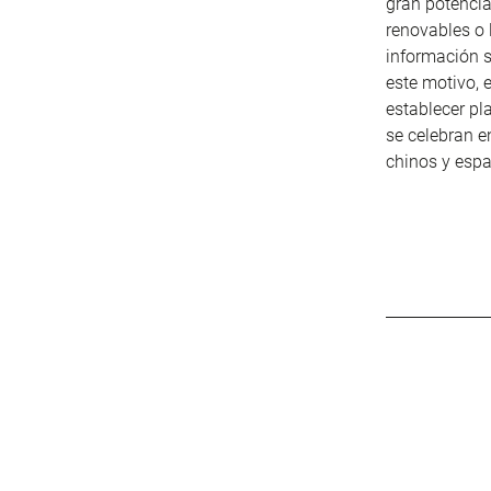
gran potencia
renovables o 
información s
este motivo, 
establecer pl
se celebran e
chinos y esp