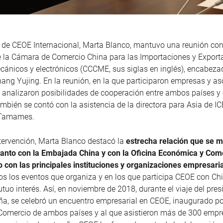
 de CEOE Internacional, Marta Blanco, mantuvo una reunión co
e la Cámara de Comercio China para las Importaciones y Export
ánicos y electrónicos (CCCME, sus siglas en inglés), encabeza
hang Yujing. En la reunión, en la que participaron empresas y a
 analizaron posibilidades de cooperación entre ambos países y 
bién se contó con la asistencia de la directora para Asia de IC
a Tamames.
tervención, Marta Blanco destacó la
estrecha relación que se 
anto con la Embajada China y con la Oficina Económica y Come
con las principales instituciones y organizaciones empresaria
s los eventos que organiza y en los que participa CEOE con Ch
tuo interés. Así, en noviembre de 2018, durante el viaje del pres
a, se celebró un encuentro empresarial en CEOE, inaugurado po
 Comercio de ambos países y al que asistieron más de 300 empr