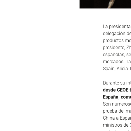
La presidenta
delegación d
productos mec
presidente, Z
españolas, se
mercados. Tam
Spain, Alici
Durante su in
desde CEOE t
España, como 
Son numeroso
prueba del mu
China a Españ
ministros de