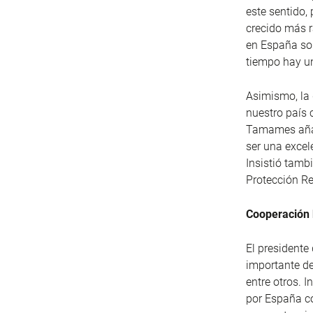
este sentido,
crecido más 
en España so
tiempo hay un
Asimismo, la 
nuestro país 
Tamames añadi
ser una excel
Insistió tamb
Protección R
Cooperación b
El president
importante de
entre otros. 
por España co