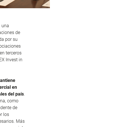
n una
aciones de
da por su
sociaciones
en terceros
EX Invest in
mantiene
rcial en
les del país
.
ina, como
idente de
r los
esarios. Más