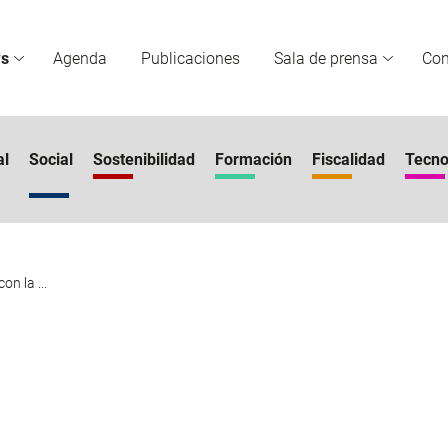
s
Agenda
Publicaciones
Sala de prensa
Co
al
Social
Sostenibilidad
Formación
Fiscalidad
Tecno
n la ...