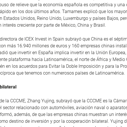
 puso de relieve que la economía española es competitiva y una 
rápido en los dos últimos años. Tamames explicó que los mayor
n Estados Unidos, Reino Unido, Luxemburgo y países Bajos, pe
 interés creciente por parte de México, China y Brasil.
directora de ICEX Invest in Spain subrayó que China es el sépti
con más 16.940 millones de euros y 160 empresas chinas insta
ó que invertir en España implica invertir en la Unión Europea
ente plataforma hacia Latinoamérica, el norte de África y Medio 
ién en los acuerdos para Evitar la Doble Imposición y para la P
ecíproca que tenemos con numerosos países de Latinoamérica.
ilateral
e de la CCCME, Zhang Yujing, subrayó que la CCCME es la Cáma
l sector relacionado con automóviles, aviación naval o aparatos
Informó, además, de que las empresas chinas muestran un interé
mo destino de inversión y por la cooperación bilateral. Yujing d