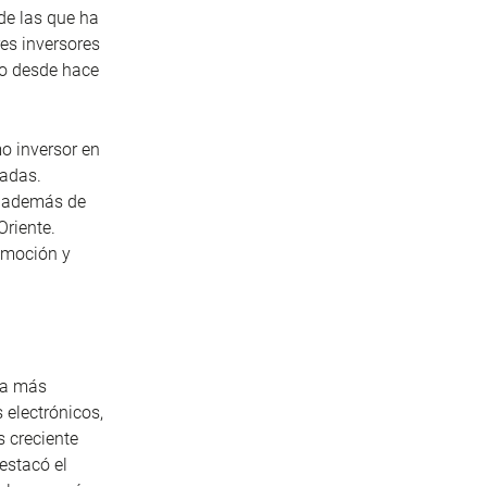
de las que ha
es inversores
ro desde hace
mo inversor en
ladas.
, además de
Oriente.
romoción y
ra más
 electrónicos,
s creciente
estacó el