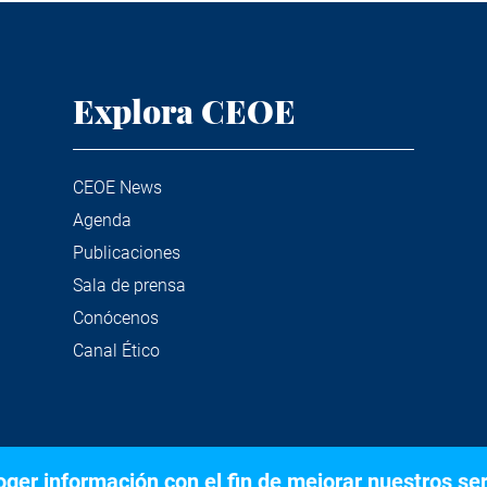
Explora CEOE
CEOE News
Agenda
Publicaciones
Sala de prensa
Conócenos
Canal Ético
er información con el fin de mejorar nuestros serv