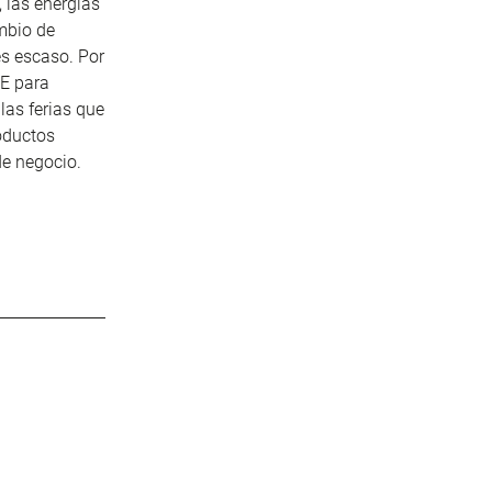
 las energías
ambio de
es escaso. Por
OE para
las ferias que
oductos
e negocio.