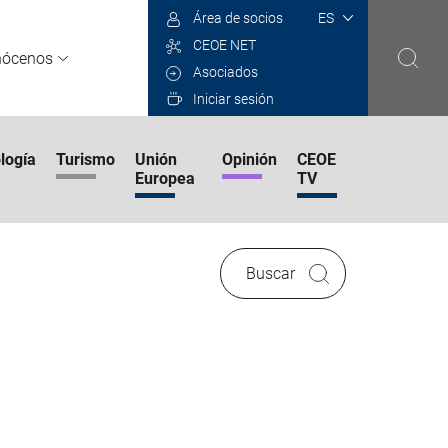
Select
Área de socios
your
CEOE NET
language
nócenos
Asociados
Iniciar sesión
logía
Turismo
Unión
Opinión
CEOE
Europea
TV
Buscar