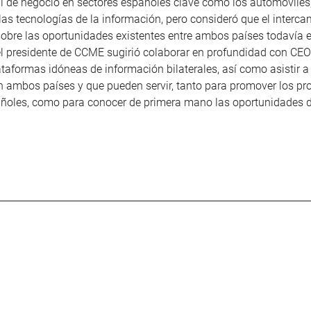
l de negocio en sectores españoles clave como los automóviles,
las tecnologías de la información, pero consideró que el interc
obre las oportunidades existentes entre ambos países todavía 
el presidente de CCME sugirió colaborar en profundidad con CE
ataformas idóneas de información bilaterales, así como asistir a 
n ambos países y que pueden servir, tanto para promover los pr
añoles, como para conocer de primera mano las oportunidades d