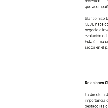
recientemente
que acompañó 
Blanco hizo t
CEOE hace do
negocio e inv
evolución del
Esta última s
sector en el p
Relaciones C
La directora 
importancia q
destacó las o