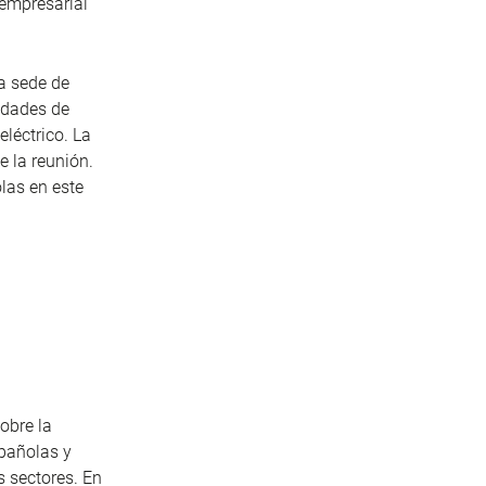
 empresarial
a sede de
idades de
eléctrico. La
e la reunión.
las en este
obre la
pañolas y
s sectores. En