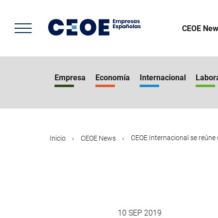
Pasar
al
contenido
CEOE New
principal
Empresa
Economía
Internacional
Labor
CEOE Internacional se reúne co
Inicio
CEOE News
10 SEP 2019