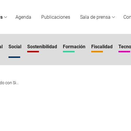
s
Agenda
Publicaciones
Sala de prensa
Co
al
Social
Sostenibilidad
Formación
Fiscalidad
Tecno
o con Si...