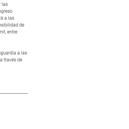
 las
ogreso
á a las
sibilidad de
it, entre
guardia a las
a través de