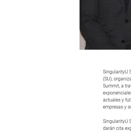
SingularityU 
(SU), organiz
Summit, a tra
exponenciales
actuales y fu
empresas y su
SingularityU 
darán cita ex