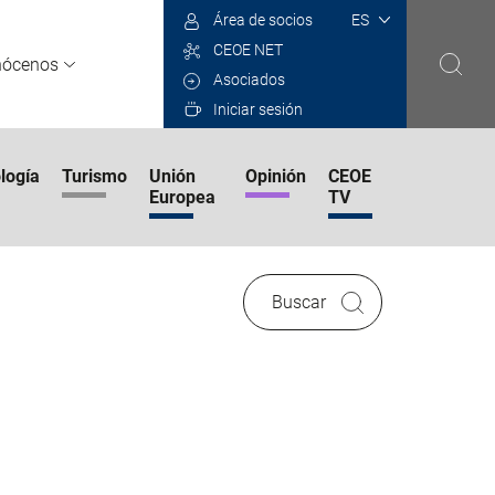
Select
Área de socios
your
CEOE NET
language
nócenos
Asociados
Iniciar sesión
logía
Turismo
Unión
Opinión
CEOE
Europea
TV
Buscar