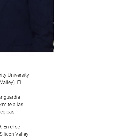
ity University
Valley). El
vanguardia
rmite a las
tégicas.
. En él se
ilicon Valley