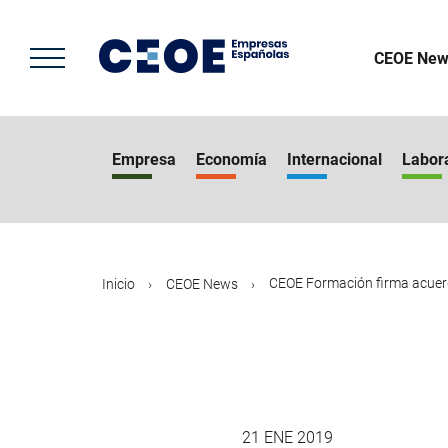
Pasar
al
contenido
CEOE New
principal
Empresa
Economía
Internacional
Labor
CEOE Formación firma acuerd
Inicio
CEOE News
21 ENE 2019