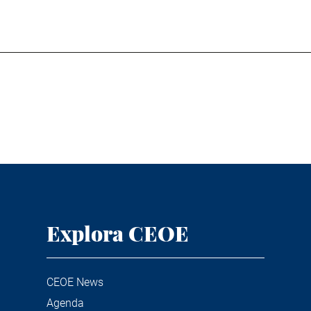
Explora CEOE
CEOE News
Agenda