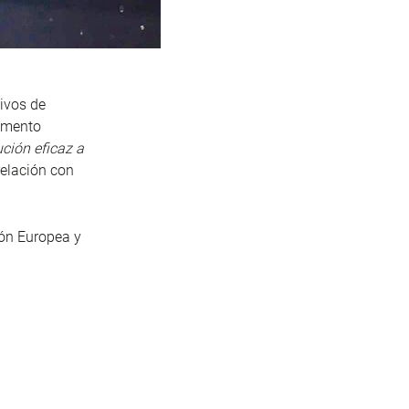
tivos de
amento
ción eficaz a
relación con
ión Europea y