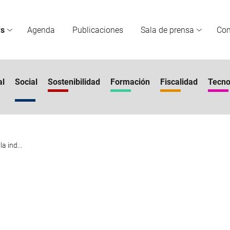
s
Agenda
Publicaciones
Sala de prensa
Co
al
Social
Sostenibilidad
Formación
Fiscalidad
Tecno
a ind...