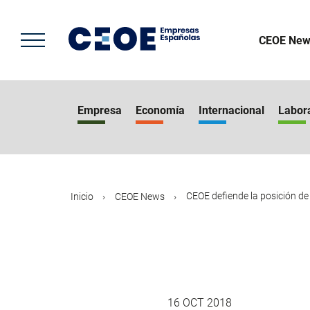
Pasar
al
contenido
CEOE New
principal
Empresa
Economía
Internacional
Labor
CEOE defiende la posición de l
Inicio
CEOE News
16 OCT 2018