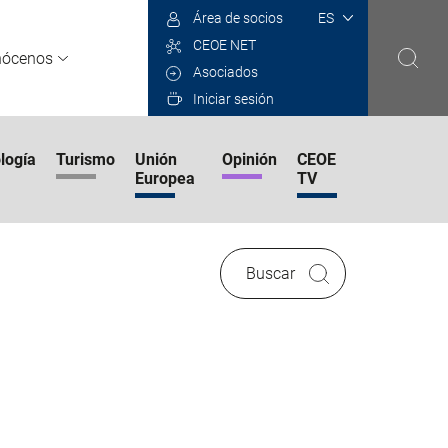
Select
Área de socios
your
CEOE NET
language
nócenos
Asociados
Iniciar sesión
logía
Turismo
Unión
Opinión
CEOE
Europea
TV
Buscar