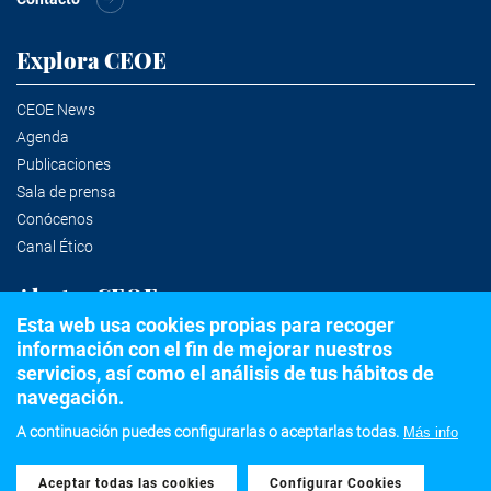
Explora CEOE
CEOE News
Agenda
Publicaciones
Sala de prensa
Conócenos
Canal Ético
Alertas CEOE
Esta web usa cookies propias para recoger
información con el fin de mejorar nuestros
Suscríbete a la newsletter
servicios, así como el análisis de tus hábitos de
navegación.
A continuación puedes configurarlas o aceptarlas todas.
Más info
©2020 Confederación Española de Organizaciones Empresariales
Aceptar todas las cookies
Withdraw consent