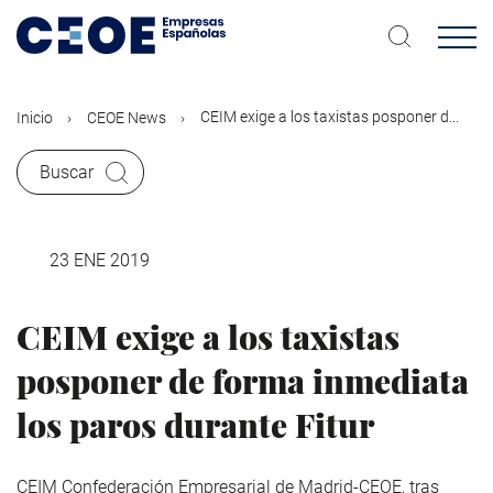
Pasar
al
contenido
principal
CEIM exige a los taxistas posponer d...
Inicio
CEOE News
Buscar
23 ENE 2019
CEIM exige a los taxistas
posponer de forma inmediata
los paros durante Fitur
CEIM Confederación Empresarial de Madrid-CEOE, tras