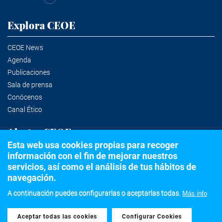
Explora CEOE
CEOE News
Agenda
Publicaciones
Sala de prensa
Conócenos
Canal Ético
Alertas CEOE
Esta web usa cookies propias para recoger
información con el fin de mejorar nuestros
Suscríbete a la newsletter
servicios, así como el análisis de tus hábitos de
navegación.
A continuación puedes configurarlas o aceptarlas todas.
Más info
©2020 Confederación Española de Organizaciones Empresariales
Aceptar todas las cookies
Withdraw consent
Aviso legal
Política de privacidad y Cookies