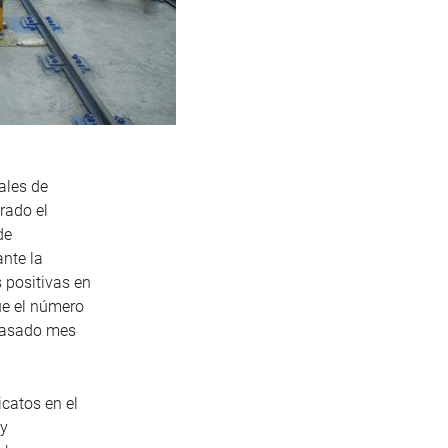
ales de
rado el
de
ante la
 positivas en
ue el número
 pasado mes
icatos en el
oy