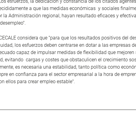
os esfuerzos, la dedicación y constancia de los citados agente
decididamente a que las medidas económicas y sociales finalm
 la Administración regional, hayan resultado eficaces y efectiva
 desempleo".
CECALE considera que "para que los resultados positivos del d
uidad, los esfuerzos deben centrarse en dotar a las empresas 
ecuado capaz de impulsar medidas de flexibilidad que mejoren
d, evitando cargas y costes que obstaculicen el crecimiento sos
mente, es necesaria una estabilidad, tanto política como econó
pre en confianza para el sector empresarial a la hora de empr
on ellos para crear empleo estable".