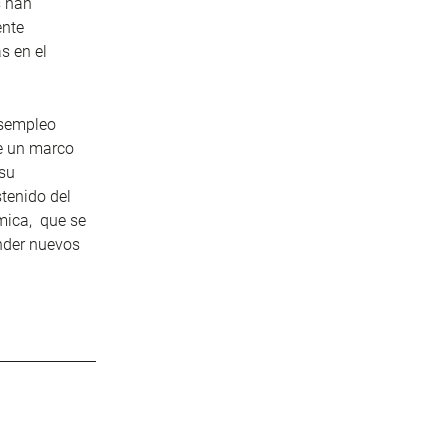
s han
ente
s en el
esempleo
de un marco
 su
tenido del
mica, que se
ender nuevos