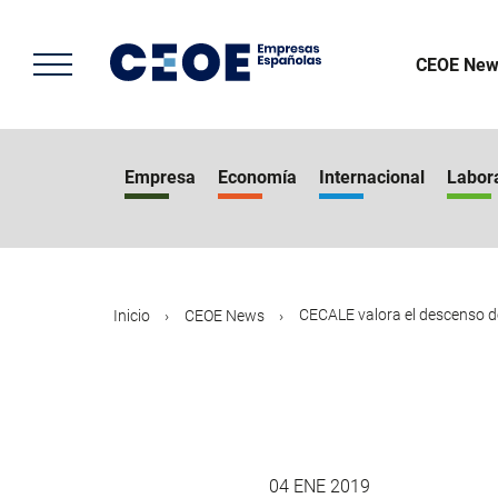
Pasar
al
contenido
CEOE New
principal
Empresa
Economía
Internacional
Labor
CECALE valora el descenso del
Inicio
CEOE News
04 ENE 2019