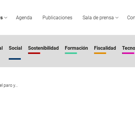
s
Agenda
Publicaciones
Sala de prensa
Co
al
Social
Sostenibilidad
Formación
Fiscalidad
Tecno
 paro y...