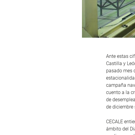
Ante estas ci
Castilla y Le
pasado mes d
estacionalida
campaña navid
cuento a la 
de desemplea
de diciembre 
CECALE entien
ámbito del Di