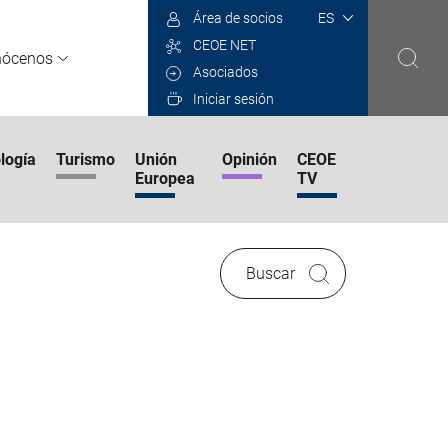
Select
Área de socios
your
CEOE NET
language
nócenos
Asociados
Iniciar sesión
logía
Turismo
Unión
Opinión
CEOE
Europea
TV
Buscar