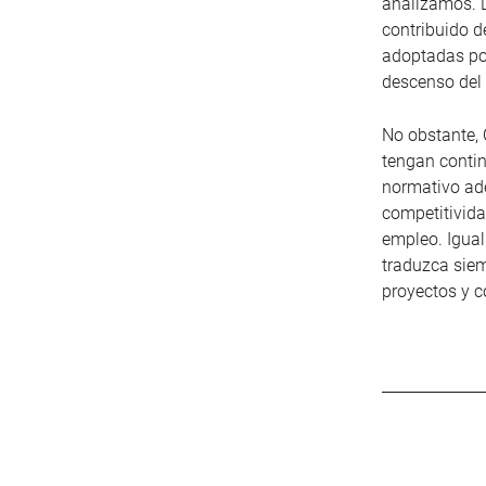
analizamos. L
contribuido 
adoptadas por
descenso del
No obstante, 
tengan contin
normativo ad
competitivida
empleo. Igual
traduzca siem
proyectos y c