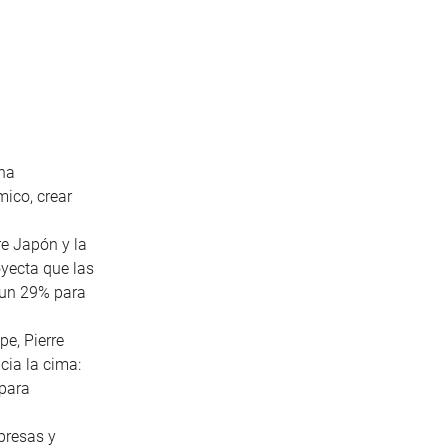
una
ico, crear
re Japón y la
yecta que las
 un 29% para
ope
, Pierre
cia la cima:
 para
presas y