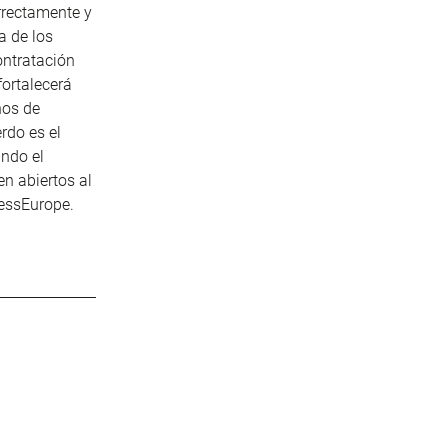
rrectamente y
a de los
ontratación
fortalecerá
hos de
erdo es el
ando el
n abiertos al
essEurope
.