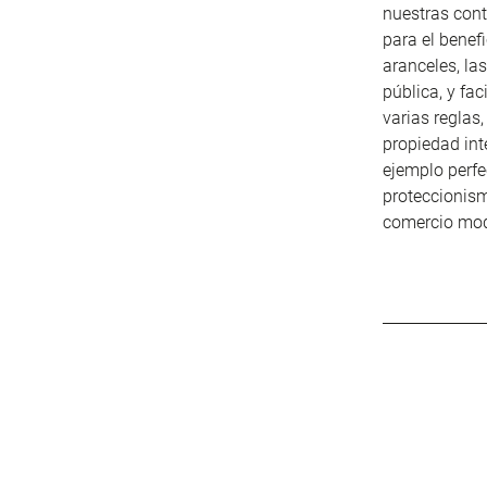
nuestras cont
para el benef
aranceles, la
pública, y fac
varias reglas
propiedad int
ejemplo perfe
proteccionis
comercio mod