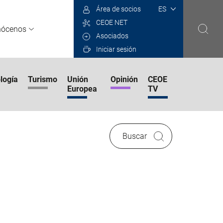
Select
Área de socios
your
CEOE NET
language
nócenos
Asociados
Iniciar sesión
logía
Turismo
Unión
Opinión
CEOE
Europea
TV
Buscar