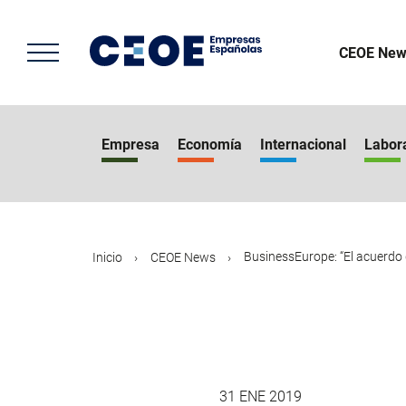
Pasar
al
contenido
CEOE New
principal
Empresa
Economía
Internacional
Labor
BusinessEurope: “El acuerdo d
Inicio
CEOE News
31 ENE 2019