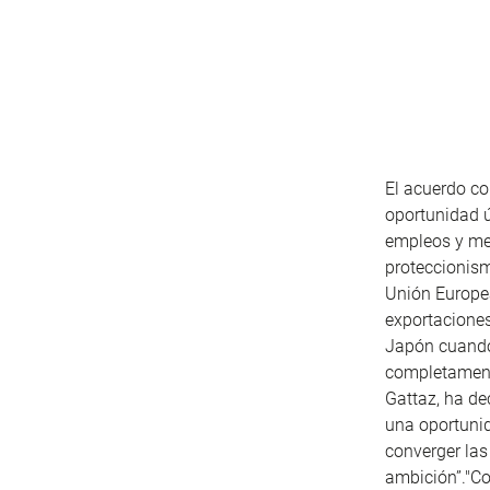
El acuerdo co
oportunidad ú
empleos y me
proteccionism
Unión Europea
exportacione
Japón cuando 
completament
Gattaz
, ha de
una oportunid
converger las
ambición”."C