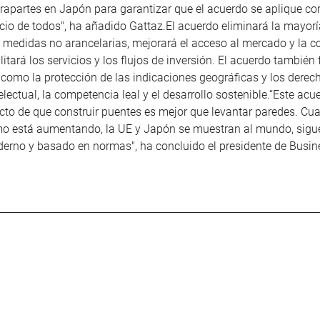
rapartes en Japón para garantizar que el acuerdo se aplique co
icio de todos", ha añadido
Gattaz
.El acuerdo eliminará la mayorí
s medidas no arancelarias, mejorará el acceso al mercado y la c
ilitará los servicios y los flujos de inversión. El acuerdo también 
, como la protección de las indicaciones geográficas y los derec
electual, la competencia leal y el desarrollo
sostenible
.“Este acu
cto de que construir puentes es mejor que levantar paredes. Cu
mo está aumentando, la UE y Japón se muestran al mundo, sigue
erno y basado en normas", ha concluido el presidente de
Busin