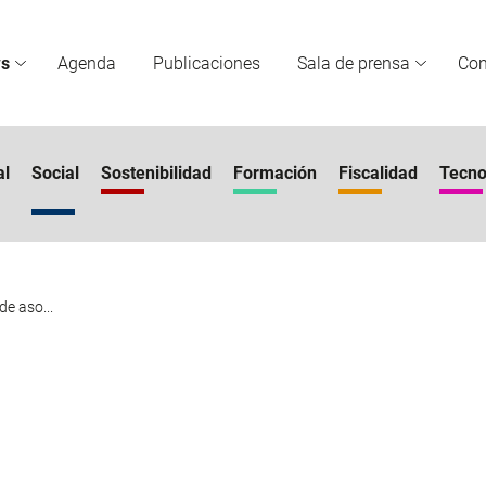
s
Agenda
Publicaciones
Sala de prensa
Co
al
Social
Sostenibilidad
Formación
Fiscalidad
Tecno
e aso...