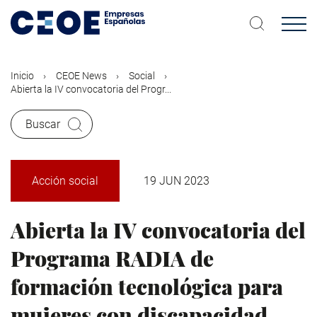
Pasar
al
contenido
principal
Inicio
CEOE News
Social
Abierta la IV convocatoria del Progr...
Buscar
Acción social
19 JUN 2023
Abierta la IV convocatoria del
Programa RADIA de
formación tecnológica para
mujeres con discapacidad