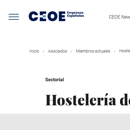
Pasar
al
contenido
CEOE New
principal
Hoste
Inicio
Asociados
Miembros actuales
Sectorial
Hostelería 