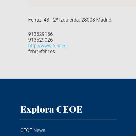
Ferraz, 43 - 2º Izquierda. 28008 Madrid
913529156
913529026
http://www.fehr.es
fehr@fehr.es
Explora CEOE
CEOE News