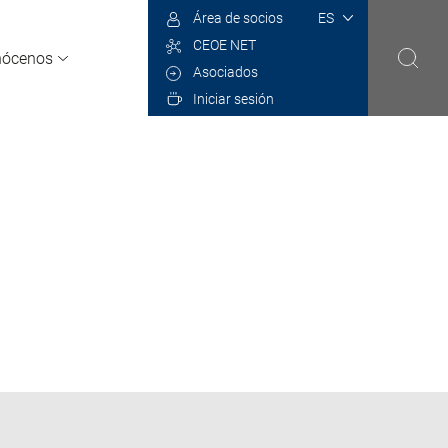
Select
Área de socios
your
CEOE NET
language
ócenos
Asociados
Iniciar sesión