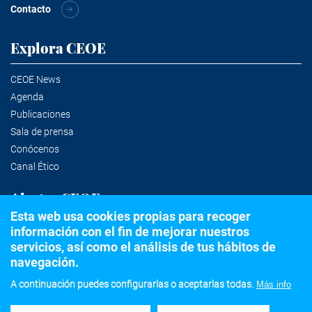
Contacto
Explora CEOE
CEOE News
Agenda
Publicaciones
Sala de prensa
Conócenos
Canal Ético
Alertas CEOE
Esta web usa cookies propias para recoger
información con el fin de mejorar nuestros
Suscríbete a la newsletter
servicios, así como el análisis de tus hábitos de
navegación.
A continuación puedes configurarlas o aceptarlas todas.
Más info
©2020 Confederación Española de Organizaciones Empresariales