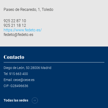
Paseo de Recaredo, 1, Toledo
925 22 87 10
925 21 18 12
https://www.fedeto.es/
fedeto@fedeto.es
Contacto
Diego de León, 50 28006 Madrid
Tel.
915 663 400
Email.
ceoe@ceoe.es
CIF- G28496636
Todas las sedes